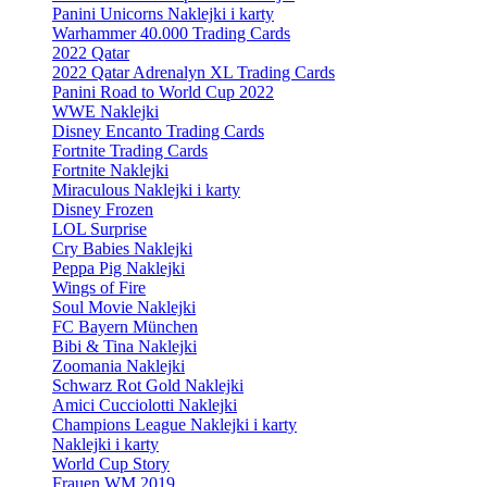
Panini Unicorns Naklejki i karty
Warhammer 40.000 Trading Cards
2022 Qatar
2022 Qatar Adrenalyn XL Trading Cards
Panini Road to World Cup 2022
WWE Naklejki
Disney Encanto Trading Cards
Fortnite Trading Cards
Fortnite Naklejki
Miraculous Naklejki i karty
Disney Frozen
LOL Surprise
Cry Babies Naklejki
Peppa Pig Naklejki
Wings of Fire
Soul Movie Naklejki
FC Bayern München
Bibi & Tina Naklejki
Zoomania Naklejki
Schwarz Rot Gold Naklejki
Amici Cucciolotti Naklejki
Champions League Naklejki i karty
Naklejki i karty
World Cup Story
Frauen WM 2019