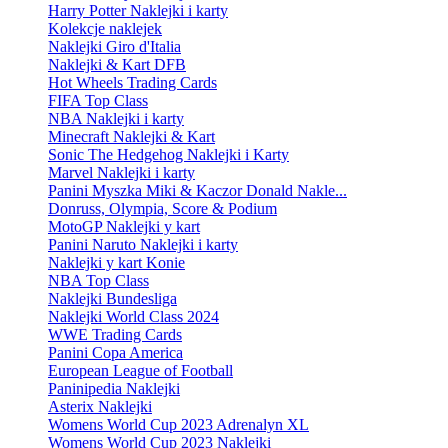
Harry Potter Naklejki i karty
Kolekcje naklejek
Naklejki Giro d'Italia
Naklejki & Kart DFB
Hot Wheels Trading Cards
FIFA Top Class
NBA Naklejki i karty
Minecraft Naklejki & Kart
Sonic The Hedgehog Naklejki i Karty
Marvel Naklejki i karty
Panini Myszka Miki & Kaczor Donald Nakle...
Donruss, Olympia, Score & Podium
MotoGP Naklejki y kart
Panini Naruto Naklejki i karty
Naklejki y kart Konie
NBA Top Class
Naklejki Bundesliga
Naklejki World Class 2024
WWE Trading Cards
Panini Copa America
European League of Football
Paninipedia Naklejki
Asterix Naklejki
Womens World Cup 2023 Adrenalyn XL
Womens World Cup 2023 Naklejki