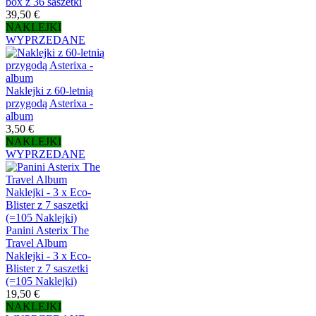
box z 36 saszetki
39,50 €
NAKLEJKI
WYPRZEDANE
Naklejki z 60-letnią
przygodą Asterixa -
album
3,50 €
NAKLEJKI
WYPRZEDANE
Panini Asterix The
Travel Album
Naklejki - 3 x Eco-
Blister z 7 saszetki
(=105 Naklejki)
19,50 €
NAKLEJKI