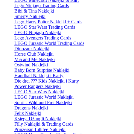
LEGO Minecraft Naklejki & Kart
Lego Ninjago Trading Cards
Bibi & Tina Naklejki
Smerfy Naklejki
Lego Harry Potter Naklejki + Cards
LEGO Star Wars Trading Cards
LEGO Ninjago Naklejki
Lego Avengers Trading Cards
LEGO Jurassic World Trading Cards
Dinozaur Naklejki
Horse Club Naklejki
Mia and Me Naklejki
Ostwind Naklejki
Baby Born Surprise Naklejki
Handball Naklejki i Karty
Die drei ??? Kids Naklejki i Karty
Power Rangers Naklejki
LEGO Star Wars Naklejki
LEGO Jurassic World Naklejki
Spirit - Wild und Frei Naklejki
Dragons Naklejki
Felix Naklejki
Księga Dżungli Naklejki
Filly Naklejki & Trading Cards
Prinzessin Lillifee Naklejki