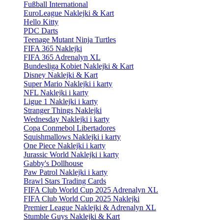
Fußball International
EuroLeague Naklejki & Kart
Hello Kitty
PDC Darts
Teenage Mutant Ninja Turtles
FIFA 365 Naklejki
FIFA 365 Adrenalyn XL
Bundesliga Kobiet Naklejki & Kart
Disney Naklejki & Kart
Super Mario Naklejki i karty
NFL Naklejki i karty
Ligue 1 Naklejki i karty
Stranger Things Naklejki
Wednesday Naklejki i karty
Copa Conmebol Libertadores
Squishmallows Naklejki i karty
One Piece Naklejki i karty
Jurassic World Naklejki i karty
Gabby's Dollhouse
Paw Patrol Naklejki i karty
Brawl Stars Trading Cards
FIFA Club World Cup 2025 Adrenalyn XL
FIFA Club World Cup 2025 Naklejki
Premier League Naklejki & Adrenalyn XL
Stumble Guys Naklejki & Kart