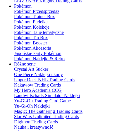
LEGO Nexo Knights Trading Cards
Pokémon
Pokémon Przedsprzedaż
Pokémon Trainer Box
Pokémon Pudełka
Pokémon Kolekcje
Pokémon Talie tematyczne
Pokémon Tin Box
Pokémon Booster
Pokémon Akcesoria
Japońskie karty Pokémon
Pokémon Naklejki & Retro
Różne serie
Crystal Art Sticker
One Piece Naklejki i karty
Upper Deck NHL Trading Cards
Kakawow Trading Cards
My Hero Academia CCG
Landwirtschafts-Simulator Naklejki
Yu-Gi-Oh Trading Card Game
Yu-Gi-Oh Naklejki
Magic: The Gathering Trading Cards
Star Wars Unlimited Trading Cards
Digimon Trading Cards
Nauka i kreatywność