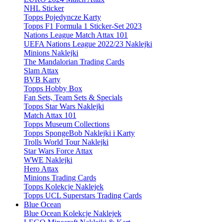
NHL Sticker
Topps Pojedyncze Karty
Topps F1 Formula 1 Sticker-Set 2023
Nations League Match Attax 101
UEFA Nations League 2022/23 Naklejki
Minions Naklejki
The Mandalorian Trading Cards
Slam Attax
BVB Karty
Topps Hobby Box
Fan Sets, Team Sets & Specials
Topps Star Wars Naklejki
Match Attax 101
Topps Museum Collections
Topps SpongeBob Naklejki i Karty
Trolls World Tour Naklejki
Star Wars Force Attax
WWE Naklejki
Hero Attax
Minions Trading Cards
Topps Kolekcje Naklejek
Topps UCL Superstars Trading Cards
Blue Ocean
Blue Ocean Kolekcje Naklejek