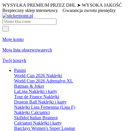
WYSYŁKA PREMIUM PRZEZ DHL ➤ WYSOKA JAKOŚĆ
Bezpieczny sklep internetowy
Gwarancja zwrotu pieniędzy
Moje konto
Moja lista obserwowanych
Twój koszyk
Panini
World Cup 2026 Naklejki
World Cup 2026 Adrenalyn XL
Batman & Joker
LaLiga Naklejki i karty
Tour de France Naklejki
Dragon Ball Naklejki i karty
Naklejki Liga Femenina (Liga F)
Naklejki Calciatrici
Skifidol Italian Brainrot
Calciatori Naklejki i karty
Barclays Women's Super League