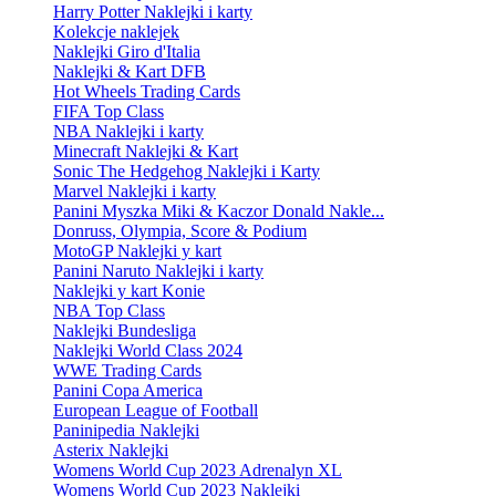
Harry Potter Naklejki i karty
Kolekcje naklejek
Naklejki Giro d'Italia
Naklejki & Kart DFB
Hot Wheels Trading Cards
FIFA Top Class
NBA Naklejki i karty
Minecraft Naklejki & Kart
Sonic The Hedgehog Naklejki i Karty
Marvel Naklejki i karty
Panini Myszka Miki & Kaczor Donald Nakle...
Donruss, Olympia, Score & Podium
MotoGP Naklejki y kart
Panini Naruto Naklejki i karty
Naklejki y kart Konie
NBA Top Class
Naklejki Bundesliga
Naklejki World Class 2024
WWE Trading Cards
Panini Copa America
European League of Football
Paninipedia Naklejki
Asterix Naklejki
Womens World Cup 2023 Adrenalyn XL
Womens World Cup 2023 Naklejki