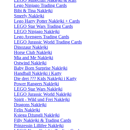
LEGO Minecraft Naklejki & Kart
Lego Ninjago Trading Cards
Bibi & Tina Naklejki
Smerfy Naklejki
Lego Harry Potter Naklejki + Cards
LEGO Star Wars Trading Cards
LEGO Ninjago Naklejki
Lego Avengers Trading Cards
LEGO Jurassic World Trading Cards
Dinozaur Naklejki
Horse Club Naklejki
Mia and Me Naklejki
Ostwind Naklejki
Baby Born Surprise Naklejki
Handball Naklejki i Karty
Die drei ??? Kids Naklejki i Karty
Power Rangers Naklejki
LEGO Star Wars Naklejki
LEGO Jurassic World Naklejki
Spirit - Wild und Frei Naklejki
Dragons Naklejki
Felix Naklejki
Księga Dżungli Naklejki
Filly Naklejki & Trading Cards
Prinzessin Lillifee Naklejki