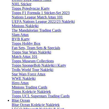
NHL Sticker
Topps Pojedyncze Karty
Topps F1 Formula 1 Sticker-Set 2023
Nations League Match Attax 101
UEFA Nations League 2022/23 Naklejki
Minions Naklejki
The Mandalorian Trading Cards
Slam Attax
BVB Karty
Topps Hobby Box
Fan Sets, Team Sets & Specials
Topps Star Wars Naklejki
Match Attax 101
Topps Museum Collections
Topps SpongeBob Naklejki i Karty
Trolls World Tour Naklejki
Star Wars Force Attax
WWE Naklejki
Hero Attax
Minions Trading Cards
Topps Kolekcje Naklejek
Topps UCL Superstars Trading Cards
Blue Ocean
Blue Ocean Kolekcje Naklejek