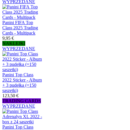
WYPRZEDANE
Panini FIFA Top
Class 2025 Trading
Cards - Multipack
9,95 €
NAKLEJKI
WYPRZEDANE
Panini Top Class
2022 Sticker - Album
+ 3 pudełka (=150
saszetki)
123,50 €
TRADING CARDS
WYPRZEDANE
Panini Top Class