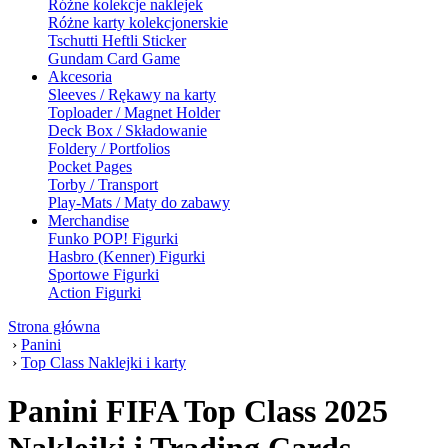
Różne kolekcje naklejek
Różne karty kolekcjonerskie
Tschutti Heftli Sticker
Gundam Card Game
Akcesoria
Sleeves / Rękawy na karty
Toploader / Magnet Holder
Deck Box / Składowanie
Foldery / Portfolios
Pocket Pages
Torby / Transport
Play-Mats / Maty do zabawy
Merchandise
Funko POP! Figurki
Hasbro (Kenner) Figurki
Sportowe Figurki
Action Figurki
Strona główna
›
Panini
›
Top Class Naklejki i karty
Panini FIFA Top Class 2025