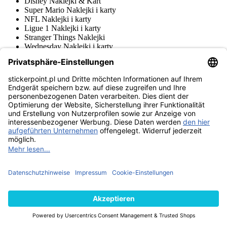
Disney Naklejki & Kart
Super Mario Naklejki i karty
NFL Naklejki i karty
Ligue 1 Naklejki i karty
Stranger Things Naklejki
Wednesday Naklejki i karty
Copa Conmebol Libertadores
Squishmallows Naklejki i karty
One Piece Naklejki i karty
Jurassic World Naklejki i karty
Gabby's Dollhouse
Paw Patrol Naklejki i karty
Brawl Stars Trading Cards
FIFA Club World Cup 2025 Adrenalyn XL
FIFA Club World Cup 2025 Naklejki
Premier League Naklejki & Adrenalyn XL
Stumble Guys Naklejki & Kart
Harry Potter Naklejki i karty
Kolekcje naklejek
Naklejki Giro d'Italia
Naklejki & Kart DFB
Hot Wheels Trading Cards
FIFA Top Class
NBA Naklejki i karty
Minecraft Naklejki & Kart