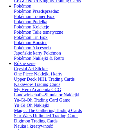
LEGO Nexo Knights Trading Cards
Pokémon
Pokémon Przedsprzedaż
Pokémon Trainer Box
Pokémon Pudełka
Pokémon Kolekcje
Pokémon Talie tematyczne
Pokémon Tin Box
Pokémon Booster
Pokémon Akcesoria
Japońskie karty Pokémon
Pokémon Naklejki & Retro
Różne serie
Crystal Art Sticker
One Piece Naklejki i karty
Upper Deck NHL Trading Cards
Kakawow Trading Cards
My Hero Academia CCG
Landwirtschafts-Simulator Naklejki
Yu-Gi-Oh Trading Card Game
Yu-Gi-Oh Naklejki
Magic: The Gathering Trading Cards
Star Wars Unlimited Trading Cards
Digimon Trading Cards
Nauka i kreatywność