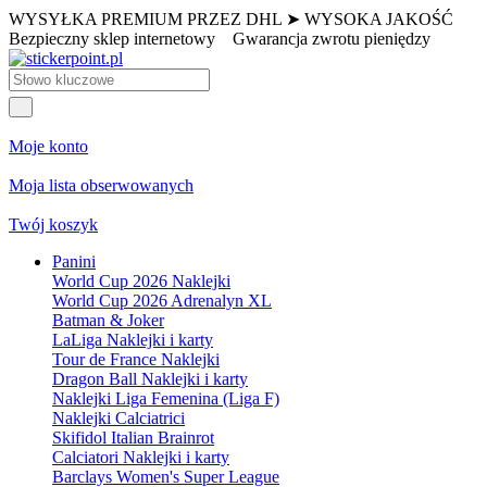
WYSYŁKA PREMIUM PRZEZ DHL ➤ WYSOKA JAKOŚĆ
Bezpieczny sklep internetowy
Gwarancja zwrotu pieniędzy
Moje konto
Moja lista obserwowanych
Twój koszyk
Panini
World Cup 2026 Naklejki
World Cup 2026 Adrenalyn XL
Batman & Joker
LaLiga Naklejki i karty
Tour de France Naklejki
Dragon Ball Naklejki i karty
Naklejki Liga Femenina (Liga F)
Naklejki Calciatrici
Skifidol Italian Brainrot
Calciatori Naklejki i karty
Barclays Women's Super League