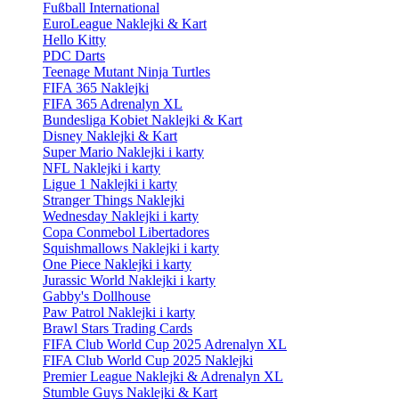
Fußball International
EuroLeague Naklejki & Kart
Hello Kitty
PDC Darts
Teenage Mutant Ninja Turtles
FIFA 365 Naklejki
FIFA 365 Adrenalyn XL
Bundesliga Kobiet Naklejki & Kart
Disney Naklejki & Kart
Super Mario Naklejki i karty
NFL Naklejki i karty
Ligue 1 Naklejki i karty
Stranger Things Naklejki
Wednesday Naklejki i karty
Copa Conmebol Libertadores
Squishmallows Naklejki i karty
One Piece Naklejki i karty
Jurassic World Naklejki i karty
Gabby's Dollhouse
Paw Patrol Naklejki i karty
Brawl Stars Trading Cards
FIFA Club World Cup 2025 Adrenalyn XL
FIFA Club World Cup 2025 Naklejki
Premier League Naklejki & Adrenalyn XL
Stumble Guys Naklejki & Kart