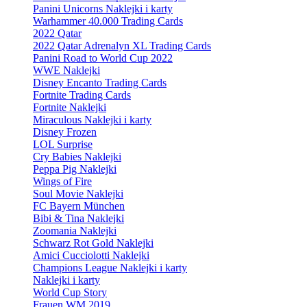
Panini Unicorns Naklejki i karty
Warhammer 40.000 Trading Cards
2022 Qatar
2022 Qatar Adrenalyn XL Trading Cards
Panini Road to World Cup 2022
WWE Naklejki
Disney Encanto Trading Cards
Fortnite Trading Cards
Fortnite Naklejki
Miraculous Naklejki i karty
Disney Frozen
LOL Surprise
Cry Babies Naklejki
Peppa Pig Naklejki
Wings of Fire
Soul Movie Naklejki
FC Bayern München
Bibi & Tina Naklejki
Zoomania Naklejki
Schwarz Rot Gold Naklejki
Amici Cucciolotti Naklejki
Champions League Naklejki i karty
Naklejki i karty
World Cup Story
Frauen WM 2019