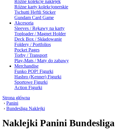
Różne kolekcje naklejek
Różne karty kolekcjonerskie
Tschutti Heftli Sticker
Gundam Card Game
Akcesoria
Sleeves / Rękawy na karty
Toploader / Magnet Holder
Deck Box / Składowanie
Foldery / Portfolios
Pocket Pages
Torby / Transport
Play-Mats / Maty do zabawy
Merchandise
Funko POP! Figurki
Hasbro (Kenner) Figurki
Sportowe Figurki
Action Figurki
Strona główna
›
Panini
›
Bundesliga Naklejki
Naklejki Panini Bundesliga