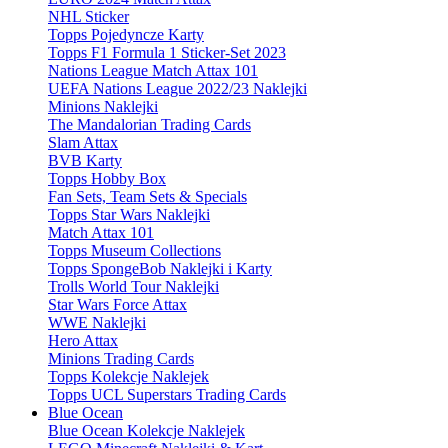
NHL Sticker
Topps Pojedyncze Karty
Topps F1 Formula 1 Sticker-Set 2023
Nations League Match Attax 101
UEFA Nations League 2022/23 Naklejki
Minions Naklejki
The Mandalorian Trading Cards
Slam Attax
BVB Karty
Topps Hobby Box
Fan Sets, Team Sets & Specials
Topps Star Wars Naklejki
Match Attax 101
Topps Museum Collections
Topps SpongeBob Naklejki i Karty
Trolls World Tour Naklejki
Star Wars Force Attax
WWE Naklejki
Hero Attax
Minions Trading Cards
Topps Kolekcje Naklejek
Topps UCL Superstars Trading Cards
Blue Ocean
Blue Ocean Kolekcje Naklejek