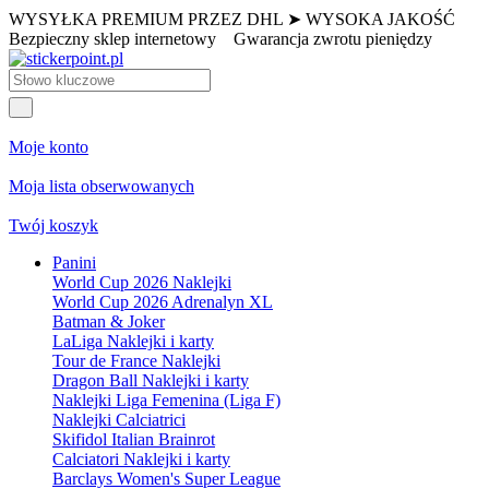
WYSYŁKA PREMIUM PRZEZ DHL ➤ WYSOKA JAKOŚĆ
Bezpieczny sklep internetowy
Gwarancja zwrotu pieniędzy
Moje konto
Moja lista obserwowanych
Twój koszyk
Panini
World Cup 2026 Naklejki
World Cup 2026 Adrenalyn XL
Batman & Joker
LaLiga Naklejki i karty
Tour de France Naklejki
Dragon Ball Naklejki i karty
Naklejki Liga Femenina (Liga F)
Naklejki Calciatrici
Skifidol Italian Brainrot
Calciatori Naklejki i karty
Barclays Women's Super League