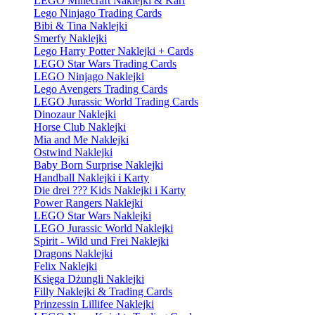
LEGO Minecraft Naklejki & Kart
Lego Ninjago Trading Cards
Bibi & Tina Naklejki
Smerfy Naklejki
Lego Harry Potter Naklejki + Cards
LEGO Star Wars Trading Cards
LEGO Ninjago Naklejki
Lego Avengers Trading Cards
LEGO Jurassic World Trading Cards
Dinozaur Naklejki
Horse Club Naklejki
Mia and Me Naklejki
Ostwind Naklejki
Baby Born Surprise Naklejki
Handball Naklejki i Karty
Die drei ??? Kids Naklejki i Karty
Power Rangers Naklejki
LEGO Star Wars Naklejki
LEGO Jurassic World Naklejki
Spirit - Wild und Frei Naklejki
Dragons Naklejki
Felix Naklejki
Księga Dżungli Naklejki
Filly Naklejki & Trading Cards
Prinzessin Lillifee Naklejki