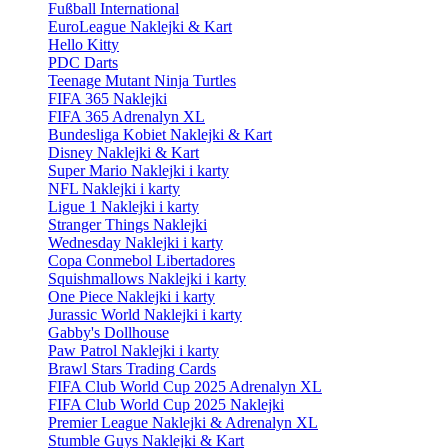
Fußball International
EuroLeague Naklejki & Kart
Hello Kitty
PDC Darts
Teenage Mutant Ninja Turtles
FIFA 365 Naklejki
FIFA 365 Adrenalyn XL
Bundesliga Kobiet Naklejki & Kart
Disney Naklejki & Kart
Super Mario Naklejki i karty
NFL Naklejki i karty
Ligue 1 Naklejki i karty
Stranger Things Naklejki
Wednesday Naklejki i karty
Copa Conmebol Libertadores
Squishmallows Naklejki i karty
One Piece Naklejki i karty
Jurassic World Naklejki i karty
Gabby's Dollhouse
Paw Patrol Naklejki i karty
Brawl Stars Trading Cards
FIFA Club World Cup 2025 Adrenalyn XL
FIFA Club World Cup 2025 Naklejki
Premier League Naklejki & Adrenalyn XL
Stumble Guys Naklejki & Kart