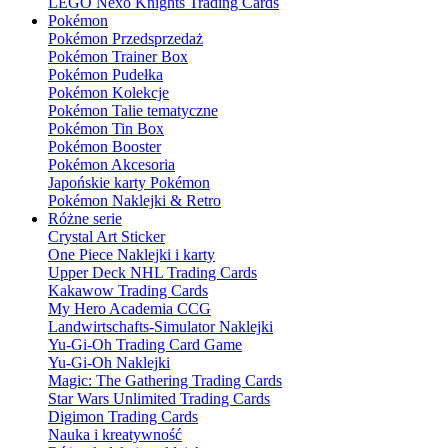
LEGO Nexo Knights Trading Cards
Pokémon
Pokémon Przedsprzedaż
Pokémon Trainer Box
Pokémon Pudełka
Pokémon Kolekcje
Pokémon Talie tematyczne
Pokémon Tin Box
Pokémon Booster
Pokémon Akcesoria
Japońskie karty Pokémon
Pokémon Naklejki & Retro
Różne serie
Crystal Art Sticker
One Piece Naklejki i karty
Upper Deck NHL Trading Cards
Kakawow Trading Cards
My Hero Academia CCG
Landwirtschafts-Simulator Naklejki
Yu-Gi-Oh Trading Card Game
Yu-Gi-Oh Naklejki
Magic: The Gathering Trading Cards
Star Wars Unlimited Trading Cards
Digimon Trading Cards
Nauka i kreatywność