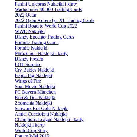
Panini Unicorns Naklejki i karty
Warhammer 40.000 Trading Cards
2022 Qatar
2022 Qatar Adrenalyn XL Trading Cards
Panini Road to World Cup 2022
WWE Naklejki
Disney Encanto Trading Cards
Fortnite Trading Cards
Fortnite Naklejki
Miraculous Naklejki i karty
Disney Frozen
LOL Surprise
Cry Babies Naklejki
Peppa Pig Naklejki
Wings of Fire
Soul Movie Naklejki
FC Bayern München
Bibi & Tina Naklejki
Zoomania Naklejki
Schwarz Rot Gold Naklejki
Amici Cucciolotti Naklejki
Champions League Naklejki i karty
Naklejki i karty
World Cup Story
Frauen WM 2019