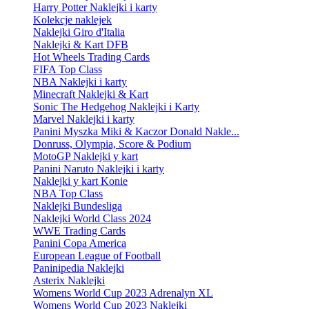
Harry Potter Naklejki i karty
Kolekcje naklejek
Naklejki Giro d'Italia
Naklejki & Kart DFB
Hot Wheels Trading Cards
FIFA Top Class
NBA Naklejki i karty
Minecraft Naklejki & Kart
Sonic The Hedgehog Naklejki i Karty
Marvel Naklejki i karty
Panini Myszka Miki & Kaczor Donald Nakle...
Donruss, Olympia, Score & Podium
MotoGP Naklejki y kart
Panini Naruto Naklejki i karty
Naklejki y kart Konie
NBA Top Class
Naklejki Bundesliga
Naklejki World Class 2024
WWE Trading Cards
Panini Copa America
European League of Football
Paninipedia Naklejki
Asterix Naklejki
Womens World Cup 2023 Adrenalyn XL
Womens World Cup 2023 Naklejki