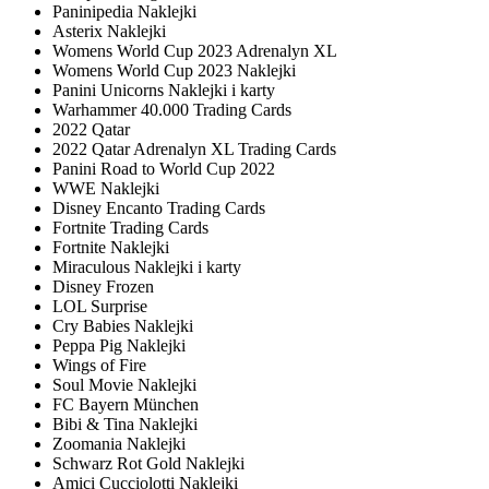
Paninipedia Naklejki
Asterix Naklejki
Womens World Cup 2023 Adrenalyn XL
Womens World Cup 2023 Naklejki
Panini Unicorns Naklejki i karty
Warhammer 40.000 Trading Cards
2022 Qatar
2022 Qatar Adrenalyn XL Trading Cards
Panini Road to World Cup 2022
WWE Naklejki
Disney Encanto Trading Cards
Fortnite Trading Cards
Fortnite Naklejki
Miraculous Naklejki i karty
Disney Frozen
LOL Surprise
Cry Babies Naklejki
Peppa Pig Naklejki
Wings of Fire
Soul Movie Naklejki
FC Bayern München
Bibi & Tina Naklejki
Zoomania Naklejki
Schwarz Rot Gold Naklejki
Amici Cucciolotti Naklejki