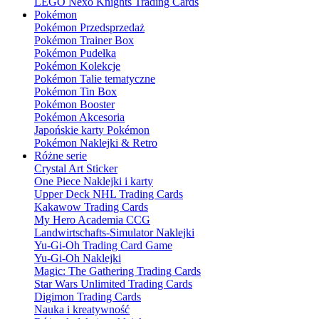
LEGO Nexo Knights Trading Cards
Pokémon
Pokémon Przedsprzedaż
Pokémon Trainer Box
Pokémon Pudełka
Pokémon Kolekcje
Pokémon Talie tematyczne
Pokémon Tin Box
Pokémon Booster
Pokémon Akcesoria
Japońskie karty Pokémon
Pokémon Naklejki & Retro
Różne serie
Crystal Art Sticker
One Piece Naklejki i karty
Upper Deck NHL Trading Cards
Kakawow Trading Cards
My Hero Academia CCG
Landwirtschafts-Simulator Naklejki
Yu-Gi-Oh Trading Card Game
Yu-Gi-Oh Naklejki
Magic: The Gathering Trading Cards
Star Wars Unlimited Trading Cards
Digimon Trading Cards
Nauka i kreatywność