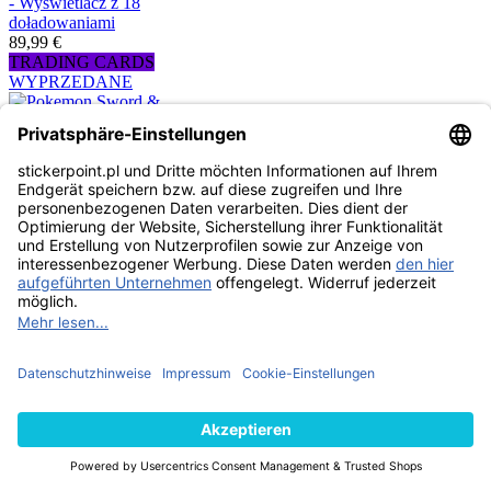
- Wyświetlacz z 18
doładowaniami
89,99 €
TRADING CARDS
WYPRZEDANE
Pokemon Sword &
Shield 5 - Battle
Styles - Box z 36
saszetki ANGIELSKI
179,99 €
TRADING CARDS
WYPRZEDANE
Pokemon Sword &
Shield - Colour Shock
- box z 36 saszetki
179,64 €
TRADING CARDS
WYPRZEDANE