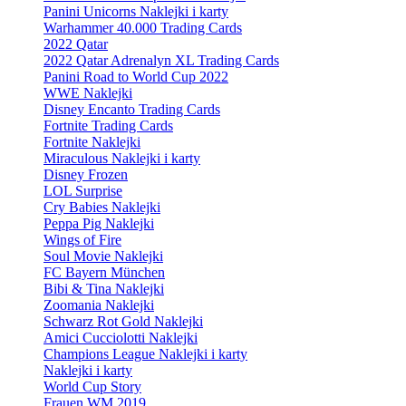
Panini Unicorns Naklejki i karty
Warhammer 40.000 Trading Cards
2022 Qatar
2022 Qatar Adrenalyn XL Trading Cards
Panini Road to World Cup 2022
WWE Naklejki
Disney Encanto Trading Cards
Fortnite Trading Cards
Fortnite Naklejki
Miraculous Naklejki i karty
Disney Frozen
LOL Surprise
Cry Babies Naklejki
Peppa Pig Naklejki
Wings of Fire
Soul Movie Naklejki
FC Bayern München
Bibi & Tina Naklejki
Zoomania Naklejki
Schwarz Rot Gold Naklejki
Amici Cucciolotti Naklejki
Champions League Naklejki i karty
Naklejki i karty
World Cup Story
Frauen WM 2019