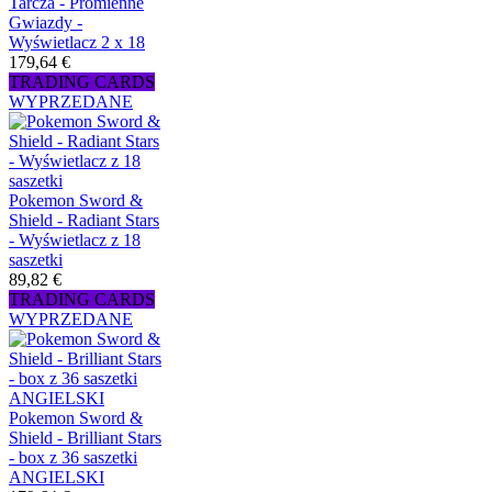
Tarcza - Promienne
Gwiazdy -
Wyświetlacz 2 x 18
179,64 €
TRADING CARDS
WYPRZEDANE
Pokemon Sword &
Shield - Radiant Stars
- Wyświetlacz z 18
saszetki
89,82 €
TRADING CARDS
WYPRZEDANE
Pokemon Sword &
Shield - Brilliant Stars
- box z 36 saszetki
ANGIELSKI