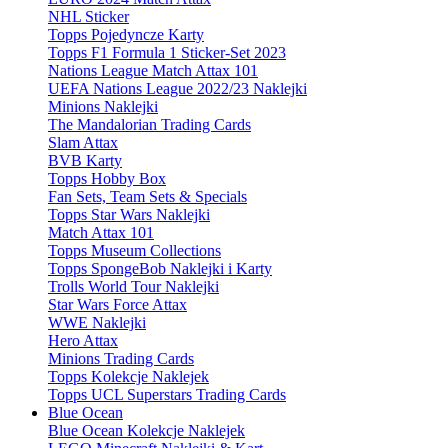
NHL Sticker
Topps Pojedyncze Karty
Topps F1 Formula 1 Sticker-Set 2023
Nations League Match Attax 101
UEFA Nations League 2022/23 Naklejki
Minions Naklejki
The Mandalorian Trading Cards
Slam Attax
BVB Karty
Topps Hobby Box
Fan Sets, Team Sets & Specials
Topps Star Wars Naklejki
Match Attax 101
Topps Museum Collections
Topps SpongeBob Naklejki i Karty
Trolls World Tour Naklejki
Star Wars Force Attax
WWE Naklejki
Hero Attax
Minions Trading Cards
Topps Kolekcje Naklejek
Topps UCL Superstars Trading Cards
Blue Ocean
Blue Ocean Kolekcje Naklejek