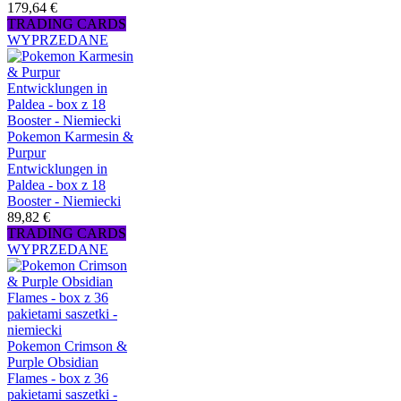
179,64 €
TRADING CARDS
WYPRZEDANE
Pokemon Karmesin &
Purpur
Entwicklungen in
Paldea - box z 18
Booster - Niemiecki
89,82 €
TRADING CARDS
WYPRZEDANE
Pokemon Crimson &
Purple Obsidian
Flames - box z 36
pakietami saszetki -