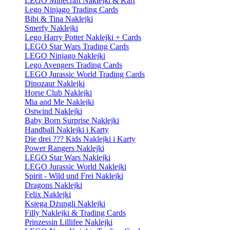
LEGO Minecraft Naklejki & Kart
Lego Ninjago Trading Cards
Bibi & Tina Naklejki
Smerfy Naklejki
Lego Harry Potter Naklejki + Cards
LEGO Star Wars Trading Cards
LEGO Ninjago Naklejki
Lego Avengers Trading Cards
LEGO Jurassic World Trading Cards
Dinozaur Naklejki
Horse Club Naklejki
Mia and Me Naklejki
Ostwind Naklejki
Baby Born Surprise Naklejki
Handball Naklejki i Karty
Die drei ??? Kids Naklejki i Karty
Power Rangers Naklejki
LEGO Star Wars Naklejki
LEGO Jurassic World Naklejki
Spirit - Wild und Frei Naklejki
Dragons Naklejki
Felix Naklejki
Księga Dżungli Naklejki
Filly Naklejki & Trading Cards
Prinzessin Lillifee Naklejki