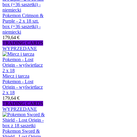
Pokemon Crimson &
Purple - 2 x 18 szt.
box (=36 saszetki) -
niemiecki
179,64 €
TRADING CARDS
WYPRZEDANE
Miecz i tarcza
Pokemon - Lost
Origin - wyświetlacz
2 x 18
179,64 €
TRADING CARDS
WYPRZEDANE
Pokemon Sword &
Shield - Lost Origin -