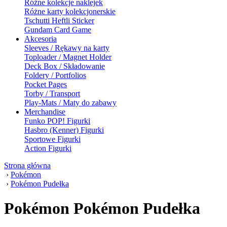
Różne kolekcje naklejek
Różne karty kolekcjonerskie
Tschutti Heftli Sticker
Gundam Card Game
Akcesoria
Sleeves / Rękawy na karty
Toploader / Magnet Holder
Deck Box / Składowanie
Foldery / Portfolios
Pocket Pages
Torby / Transport
Play-Mats / Maty do zabawy
Merchandise
Funko POP! Figurki
Hasbro (Kenner) Figurki
Sportowe Figurki
Action Figurki
Strona główna
›
Pokémon
›
Pokémon Pudełka
Pokémon Pokémon Pudełka