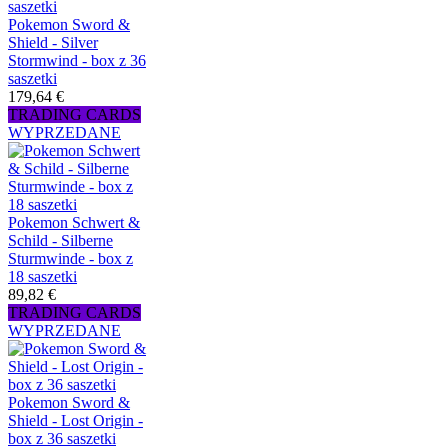
Pokemon Sword &
Shield - Silver
Stormwind - box z 36
saszetki
179,64 €
TRADING CARDS
WYPRZEDANE
Pokemon Schwert &
Schild - Silberne
Sturmwinde - box z
18 saszetki
89,82 €
TRADING CARDS
WYPRZEDANE
Pokemon Sword &
Shield - Lost Origin -
box z 36 saszetki