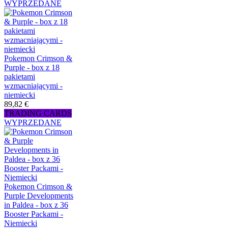
WYPRZEDANE
Pokemon Crimson &
Purple - box z 18
pakietami
wzmacniającymi -
niemiecki
89,82 €
TRADING CARDS
WYPRZEDANE
Pokemon Crimson &
Purple Developments
in Paldea - box z 36
Booster Packami -
Niemiecki