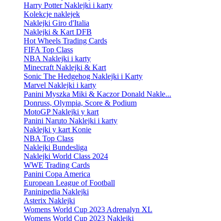
Harry Potter Naklejki i karty
Kolekcje naklejek
Naklejki Giro d'Italia
Naklejki & Kart DFB
Hot Wheels Trading Cards
FIFA Top Class
NBA Naklejki i karty
Minecraft Naklejki & Kart
Sonic The Hedgehog Naklejki i Karty
Marvel Naklejki i karty
Panini Myszka Miki & Kaczor Donald Nakle...
Donruss, Olympia, Score & Podium
MotoGP Naklejki y kart
Panini Naruto Naklejki i karty
Naklejki y kart Konie
NBA Top Class
Naklejki Bundesliga
Naklejki World Class 2024
WWE Trading Cards
Panini Copa America
European League of Football
Paninipedia Naklejki
Asterix Naklejki
Womens World Cup 2023 Adrenalyn XL
Womens World Cup 2023 Naklejki