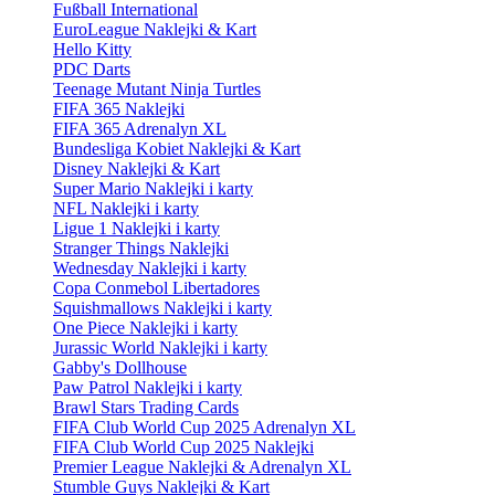
Fußball International
EuroLeague Naklejki & Kart
Hello Kitty
PDC Darts
Teenage Mutant Ninja Turtles
FIFA 365 Naklejki
FIFA 365 Adrenalyn XL
Bundesliga Kobiet Naklejki & Kart
Disney Naklejki & Kart
Super Mario Naklejki i karty
NFL Naklejki i karty
Ligue 1 Naklejki i karty
Stranger Things Naklejki
Wednesday Naklejki i karty
Copa Conmebol Libertadores
Squishmallows Naklejki i karty
One Piece Naklejki i karty
Jurassic World Naklejki i karty
Gabby's Dollhouse
Paw Patrol Naklejki i karty
Brawl Stars Trading Cards
FIFA Club World Cup 2025 Adrenalyn XL
FIFA Club World Cup 2025 Naklejki
Premier League Naklejki & Adrenalyn XL
Stumble Guys Naklejki & Kart