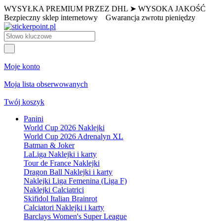
WYSYŁKA PREMIUM PRZEZ DHL ➤ WYSOKA JAKOŚĆ
Bezpieczny sklep internetowy
Gwarancja zwrotu pieniędzy
Moje konto
Moja lista obserwowanych
Twój koszyk
Panini
World Cup 2026 Naklejki
World Cup 2026 Adrenalyn XL
Batman & Joker
LaLiga Naklejki i karty
Tour de France Naklejki
Dragon Ball Naklejki i karty
Naklejki Liga Femenina (Liga F)
Naklejki Calciatrici
Skifidol Italian Brainrot
Calciatori Naklejki i karty
Barclays Women's Super League