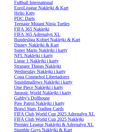
Fußball International
EuroLeague Naklejki & Kart
Hello Kitty
PDC Darts
Teenage Mutant Ninja Turtles
FIFA 365 Naklejki
FIFA 365 Adrenalyn XL
Bundesliga Kobiet Naklejki & Kart
Disney Naklejki & Kart
Super Mario Naklejki i karty
NFL Naklejki i karty
Ligue 1 Naklejki i karty
Stranger Things Naklejki
Wednesday Naklejki i karty
Copa Conmebol Libertadores
Squishmallows Naklejki i karty
One Piece Naklejki i karty
Jurassic World Naklejki i karty
Gabby's Dollhouse
Paw Patrol Naklejki i karty
Brawl Stars Trading Cards
FIFA Club World Cup 2025 Adrenalyn XL
FIFA Club World Cup 2025 Naklejki
Premier League Naklejki & Adrenalyn XL
Stumble Guys Naklejki & Kart