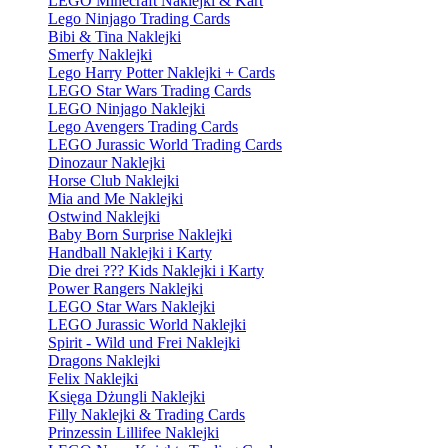
LEGO Minecraft Naklejki & Kart
Lego Ninjago Trading Cards
Bibi & Tina Naklejki
Smerfy Naklejki
Lego Harry Potter Naklejki + Cards
LEGO Star Wars Trading Cards
LEGO Ninjago Naklejki
Lego Avengers Trading Cards
LEGO Jurassic World Trading Cards
Dinozaur Naklejki
Horse Club Naklejki
Mia and Me Naklejki
Ostwind Naklejki
Baby Born Surprise Naklejki
Handball Naklejki i Karty
Die drei ??? Kids Naklejki i Karty
Power Rangers Naklejki
LEGO Star Wars Naklejki
LEGO Jurassic World Naklejki
Spirit - Wild und Frei Naklejki
Dragons Naklejki
Felix Naklejki
Księga Dżungli Naklejki
Filly Naklejki & Trading Cards
Prinzessin Lillifee Naklejki