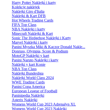
Harry Potter Naklejki i karty
Kolekcje naklejek
Naklejki Giro d'Italia
Naklejki & Kart DFB
Hot Wheels Trading Cards
FIFA Top Class
NBA Naklejki i karty
Minecraft Naklejki & Kart
Sonic The Hedgehog Naklejki i Karty
Marvel Naklejki i karty
Panini Myszka Miki & Kaczor Donald Nakle...
Donruss, Olympia, Score & Podium
MotoGP Naklejki y kart
Panini Naruto Naklejki i karty
Naklejki y kart Konie
NBA Top Class
Naklejki Bundesliga
Naklejki World Class 2024
WWE Trading Cards
Panini Copa America
European League of Football
Paninipedia Naklejki
Asterix Naklejki
Womens World Cup 2023 Adrenalyn XL
Womens World Cup 2023 Naklejki