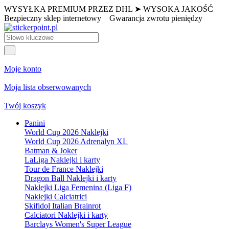
WYSYŁKA PREMIUM PRZEZ DHL ➤ WYSOKA JAKOŚĆ
Bezpieczny sklep internetowy
Gwarancja zwrotu pieniędzy
Moje konto
Moja lista obserwowanych
Twój koszyk
Panini
World Cup 2026 Naklejki
World Cup 2026 Adrenalyn XL
Batman & Joker
LaLiga Naklejki i karty
Tour de France Naklejki
Dragon Ball Naklejki i karty
Naklejki Liga Femenina (Liga F)
Naklejki Calciatrici
Skifidol Italian Brainrot
Calciatori Naklejki i karty
Barclays Women's Super League