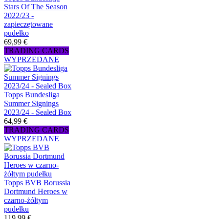
Stars Of The Season
2022/23 -
zapieczętowane
pudełko
69,99 €
TRADING CARDS
WYPRZEDANE
Topps Bundesliga
Summer Signings
2023/24 - Sealed Box
64,99 €
TRADING CARDS
WYPRZEDANE
Topps BVB Borussia
Dortmund Heroes w
czarno-żółtym
pudełku
119,99 €