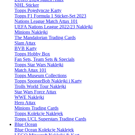
NHL Sticker
Topps Pojedyncze Karty
Topps F1 Formula 1 Sticker-Set 2023
Nations League Match Attax 101
UEFA Nations League 2022/23 Naklejki
Minions Naklejki
The Mandalorian Trading Cards
Slam Attax
BVB Karty
Topps Hobby Box
Fan Sets, Team Sets & Specials
Topps Star Wars Naklejki
Match Attax 101
Topps Museum Collections
Topps SpongeBob Naklejki i Karty
Trolls World Tour Naklejki
Star Wars Force Attax
WWE Naklejki
Hero Attax
Minions Trading Cards
Topps Kolekcje Naklejek
Topps UCL Superstars Trading Cards
Blue Ocean
Blue Ocean Kolekcje Naklejek