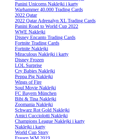
Panini Unicorns Naklejki i karty
Warhammer 40.000 Trading Cards
2022 Qatar
2022 Qatar Adrenalyn XL Trading Cards
Panini Road to World Cup 2022
WWE Naklejki
Disney Encanto Trading Cards
Fortnite Trading Cards
Fortnite Naklejki
Miraculous Naklejki i karty
Disney Frozen
LOL Surprise
Cry Babies Naklejki
Peppa Pig Naklejki
Wings of Fire
Soul Movie Naklejki
FC Bayern München
Bibi & Tina Naklejki
Zoomania Naklejki
Schwarz Rot Gold Naklejki
Amici Cucciolotti Naklejki
Champions League Naklejki i karty
Naklejki i karty
World Cup Story
Frauen WM 2019