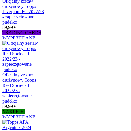
Oficjalny zestaw
drużynowy Topps
Liverpool FC 2022/23
- zapieczętowane
pudełko
89,99 €
TRADING CARDS
WYPRZEDANE
Oficjalny zestaw
drużynowy Topps
Real Sociedad
2022/23 -
zapieczętowane
pudełko
89,99 €
NAKLEJKI
WYPRZEDANE