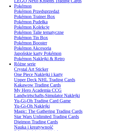
LEGO Nexo Knights Trading Cards
Pokémon
Pokémon Przedsprzedaż
Pokémon Trainer Box
Pokémon Pudełka
Pokémon Kolekcje
Pokémon Talie tematyczne
Pokémon Tin Box
Pokémon Booster
Pokémon Akcesoria
Japońskie karty Pokémon
Pokémon Naklejki & Retro
Różne serie
Crystal Art Sticker
One Piece Naklejki i karty
Upper Deck NHL Trading Cards
Kakawow Trading Cards
My Hero Academia CCG
Landwirtschafts-Simulator Naklejki
Yu-Gi-Oh Trading Card Game
Yu-Gi-Oh Naklejki
Magic: The Gathering Trading Cards
Star Wars Unlimited Trading Cards
Digimon Trading Cards
Nauka i kreatywność