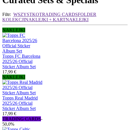
Curated Sets & Specials
Filtr:
WSZYSTKO
TRADING CARDS
FOLDER
KOLEKCJI
NAKLEJKI + KART
NAKLEJKI
NAKLEJKI
Topps FC Barcelona
2025/26 Official
Sticker Album Set
17,99 €
NAKLEJKI
Topps Real Madrid
2025/26 Official
Sticker Album Set
17,99 €
TRADING CARDS
-
50,0%