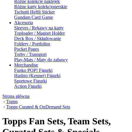
Różne kolekcje naklejek
Różne karty kolekcjonerskie
Tschutti Heftli Sticker
Gundam Card Game
Akcesoria
Sleeves / Rękawy na karty
Toploader / Magnet Holder
Deck Box / Składowanie
Foldery / Portfolios
Pocket Pages
Torby / Transport
Play-Mats / Maty do zabawy
Merchandise
Funko POP! Figurki
Hasbro (Kenner) Figurki
Sportowe Figurki
Action Figurki
Strona główna
›
Topps
›
Topps Curated & OnDemand Sets
Topps Fan Sets, Team Sets,