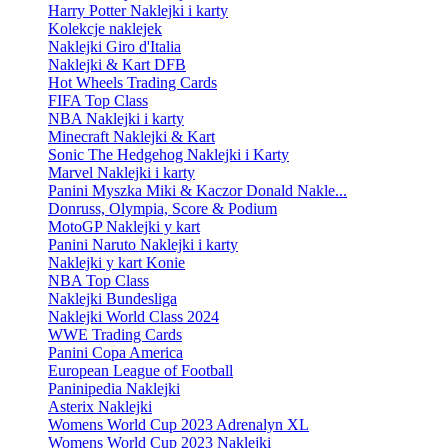
Harry Potter Naklejki i karty
Kolekcje naklejek
Naklejki Giro d'Italia
Naklejki & Kart DFB
Hot Wheels Trading Cards
FIFA Top Class
NBA Naklejki i karty
Minecraft Naklejki & Kart
Sonic The Hedgehog Naklejki i Karty
Marvel Naklejki i karty
Panini Myszka Miki & Kaczor Donald Nakle...
Donruss, Olympia, Score & Podium
MotoGP Naklejki y kart
Panini Naruto Naklejki i karty
Naklejki y kart Konie
NBA Top Class
Naklejki Bundesliga
Naklejki World Class 2024
WWE Trading Cards
Panini Copa America
European League of Football
Paninipedia Naklejki
Asterix Naklejki
Womens World Cup 2023 Adrenalyn XL
Womens World Cup 2023 Naklejki