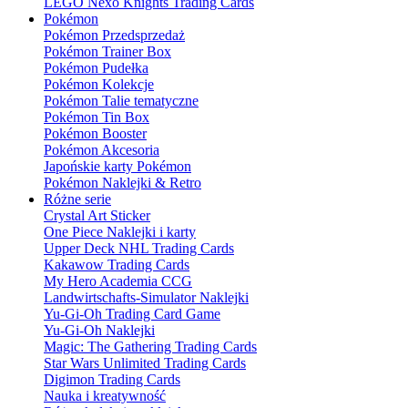
LEGO Nexo Knights Trading Cards
Pokémon
Pokémon Przedsprzedaż
Pokémon Trainer Box
Pokémon Pudełka
Pokémon Kolekcje
Pokémon Talie tematyczne
Pokémon Tin Box
Pokémon Booster
Pokémon Akcesoria
Japońskie karty Pokémon
Pokémon Naklejki & Retro
Różne serie
Crystal Art Sticker
One Piece Naklejki i karty
Upper Deck NHL Trading Cards
Kakawow Trading Cards
My Hero Academia CCG
Landwirtschafts-Simulator Naklejki
Yu-Gi-Oh Trading Card Game
Yu-Gi-Oh Naklejki
Magic: The Gathering Trading Cards
Star Wars Unlimited Trading Cards
Digimon Trading Cards
Nauka i kreatywność