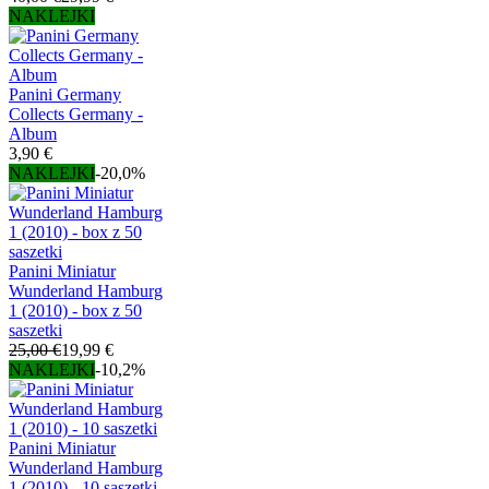
NAKLEJKI
Panini Germany
Collects Germany -
Album
3,90 €
NAKLEJKI
-20,0%
Panini Miniatur
Wunderland Hamburg
1 (2010) - box z 50
saszetki
25,00 €
19,99 €
NAKLEJKI
-10,2%
Panini Miniatur
Wunderland Hamburg
1 (2010) - 10 saszetki