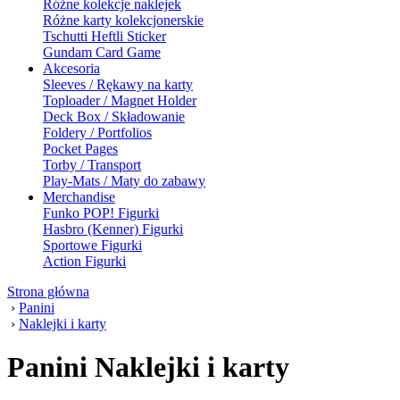
Różne kolekcje naklejek
Różne karty kolekcjonerskie
Tschutti Heftli Sticker
Gundam Card Game
Akcesoria
Sleeves / Rękawy na karty
Toploader / Magnet Holder
Deck Box / Składowanie
Foldery / Portfolios
Pocket Pages
Torby / Transport
Play-Mats / Maty do zabawy
Merchandise
Funko POP! Figurki
Hasbro (Kenner) Figurki
Sportowe Figurki
Action Figurki
Strona główna
›
Panini
›
Naklejki i karty
Panini Naklejki i karty