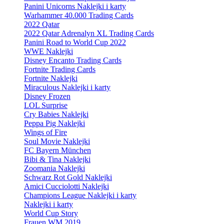
Panini Unicorns Naklejki i karty
Warhammer 40.000 Trading Cards
2022 Qatar
2022 Qatar Adrenalyn XL Trading Cards
Panini Road to World Cup 2022
WWE Naklejki
Disney Encanto Trading Cards
Fortnite Trading Cards
Fortnite Naklejki
Miraculous Naklejki i karty
Disney Frozen
LOL Surprise
Cry Babies Naklejki
Peppa Pig Naklejki
Wings of Fire
Soul Movie Naklejki
FC Bayern München
Bibi & Tina Naklejki
Zoomania Naklejki
Schwarz Rot Gold Naklejki
Amici Cucciolotti Naklejki
Champions League Naklejki i karty
Naklejki i karty
World Cup Story
Frauen WM 2019