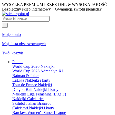
WYSYŁKA PREMIUM PRZEZ DHL ➤ WYSOKA JAKOŚĆ
Bezpieczny sklep internetowy
Gwarancja zwrotu pieniędzy
Moje konto
Moja lista obserwowanych
Twój koszyk
Panini
World Cup 2026 Naklejki
World Cup 2026 Adrenalyn XL
Batman & Joker
LaLiga Naklejki i karty
Tour de France Naklejki
Dragon Ball Naklejki i karty
Naklejki Liga Femenina (Liga F)
Naklejki Calciatrici
Skifidol Italian Brainrot
Calciatori Naklejki i karty
Barclays Women's Super League