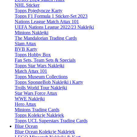
NHL Sticker
Topps Pojedyncze Karty
Topps F1 Formula 1 Sticker-Set 2023
Nations League Match Attax 101
UEFA Nations League 2022/23 Naklejki
Minions Naklejki
The Mandalorian Trading Cards
Slam Attax
BVB Karty
Topps Hobby Box
Fan Sets, Team Sets & Specials
Topps Star Wars Naklejki
Match Attax 101
Topps Museum Collections
Topps SpongeBob Naklejki i Karty
Trolls World Tour Naklejki
Star Wars Force Attax
WWE Naklejki
Hero Attax
Minions Trading Cards
Topps Kolekcje Naklejek
Topps UCL Superstars Trading Cards
Blue Ocean
Blue Ocean Kolekcje Naklejek