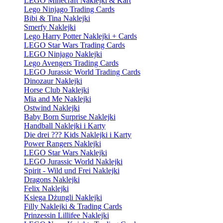
LEGO Minecraft Naklejki & Kart
Lego Ninjago Trading Cards
Bibi & Tina Naklejki
Smerfy Naklejki
Lego Harry Potter Naklejki + Cards
LEGO Star Wars Trading Cards
LEGO Ninjago Naklejki
Lego Avengers Trading Cards
LEGO Jurassic World Trading Cards
Dinozaur Naklejki
Horse Club Naklejki
Mia and Me Naklejki
Ostwind Naklejki
Baby Born Surprise Naklejki
Handball Naklejki i Karty
Die drei ??? Kids Naklejki i Karty
Power Rangers Naklejki
LEGO Star Wars Naklejki
LEGO Jurassic World Naklejki
Spirit - Wild und Frei Naklejki
Dragons Naklejki
Felix Naklejki
Księga Dżungli Naklejki
Filly Naklejki & Trading Cards
Prinzessin Lillifee Naklejki