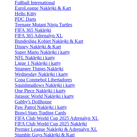
Fußball International
EuroLeague Naklejki & Kart
Hello Kitty
PDC Darts
Teenage Mutant Ninja Turtles
FIFA 365 Naklejki
FIFA 365 Adrenalyn XL
Bundesliga Kobiet Naklejki & Kart
Disney Naklejki & Kart
Super Mario Naklejki i karty
NFL Naklejki i karty
Ligue 1 Naklejki i karty
Stranger Things Naklejki
Wednesday Naklejki i karty
Copa Conmebol Libertadores
Squishmallows Naklejki i karty
One Piece Naklejki i karty
Jurassic World Naklejki i karty
Gabby's Dollhouse
Paw Patrol Naklejki i karty
Brawl Stars Trading Cards
FIFA Club World Cup 2025 Adrenalyn XL
FIFA Club World Cup 2025 Naklejki
Premier League Naklejki & Adrenalyn XL
Stumble Guys Naklejki & Kart