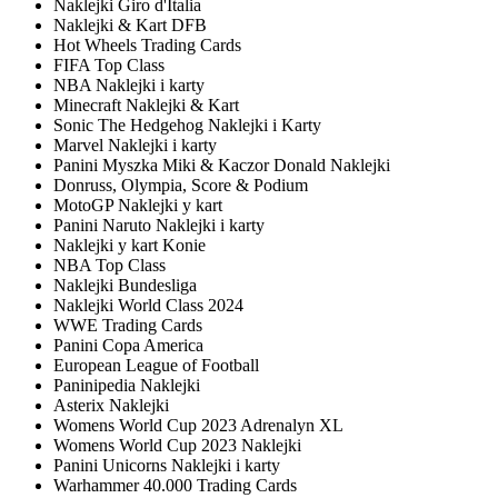
Naklejki Giro d'Italia
Naklejki & Kart DFB
Hot Wheels Trading Cards
FIFA Top Class
NBA Naklejki i karty
Minecraft Naklejki & Kart
Sonic The Hedgehog Naklejki i Karty
Marvel Naklejki i karty
Panini Myszka Miki & Kaczor Donald Naklejki
Donruss, Olympia, Score & Podium
MotoGP Naklejki y kart
Panini Naruto Naklejki i karty
Naklejki y kart Konie
NBA Top Class
Naklejki Bundesliga
Naklejki World Class 2024
WWE Trading Cards
Panini Copa America
European League of Football
Paninipedia Naklejki
Asterix Naklejki
Womens World Cup 2023 Adrenalyn XL
Womens World Cup 2023 Naklejki
Panini Unicorns Naklejki i karty
Warhammer 40.000 Trading Cards