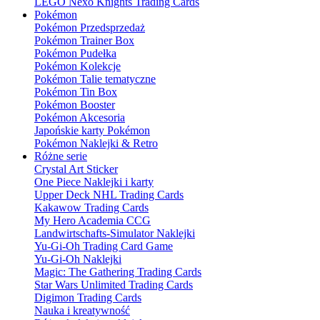
LEGO Nexo Knights Trading Cards
Pokémon
Pokémon Przedsprzedaż
Pokémon Trainer Box
Pokémon Pudełka
Pokémon Kolekcje
Pokémon Talie tematyczne
Pokémon Tin Box
Pokémon Booster
Pokémon Akcesoria
Japońskie karty Pokémon
Pokémon Naklejki & Retro
Różne serie
Crystal Art Sticker
One Piece Naklejki i karty
Upper Deck NHL Trading Cards
Kakawow Trading Cards
My Hero Academia CCG
Landwirtschafts-Simulator Naklejki
Yu-Gi-Oh Trading Card Game
Yu-Gi-Oh Naklejki
Magic: The Gathering Trading Cards
Star Wars Unlimited Trading Cards
Digimon Trading Cards
Nauka i kreatywność