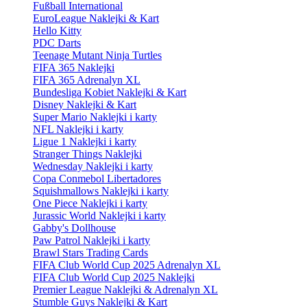
Fußball International
EuroLeague Naklejki & Kart
Hello Kitty
PDC Darts
Teenage Mutant Ninja Turtles
FIFA 365 Naklejki
FIFA 365 Adrenalyn XL
Bundesliga Kobiet Naklejki & Kart
Disney Naklejki & Kart
Super Mario Naklejki i karty
NFL Naklejki i karty
Ligue 1 Naklejki i karty
Stranger Things Naklejki
Wednesday Naklejki i karty
Copa Conmebol Libertadores
Squishmallows Naklejki i karty
One Piece Naklejki i karty
Jurassic World Naklejki i karty
Gabby's Dollhouse
Paw Patrol Naklejki i karty
Brawl Stars Trading Cards
FIFA Club World Cup 2025 Adrenalyn XL
FIFA Club World Cup 2025 Naklejki
Premier League Naklejki & Adrenalyn XL
Stumble Guys Naklejki & Kart