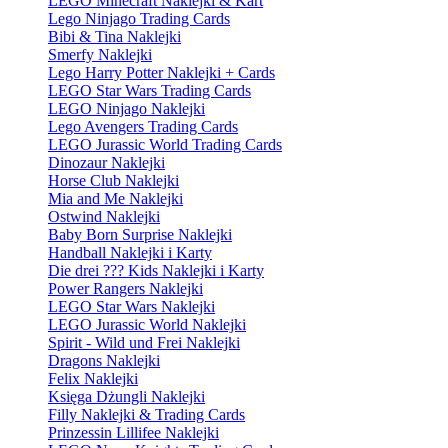
LEGO Minecraft Naklejki & Kart
Lego Ninjago Trading Cards
Bibi & Tina Naklejki
Smerfy Naklejki
Lego Harry Potter Naklejki + Cards
LEGO Star Wars Trading Cards
LEGO Ninjago Naklejki
Lego Avengers Trading Cards
LEGO Jurassic World Trading Cards
Dinozaur Naklejki
Horse Club Naklejki
Mia and Me Naklejki
Ostwind Naklejki
Baby Born Surprise Naklejki
Handball Naklejki i Karty
Die drei ??? Kids Naklejki i Karty
Power Rangers Naklejki
LEGO Star Wars Naklejki
LEGO Jurassic World Naklejki
Spirit - Wild und Frei Naklejki
Dragons Naklejki
Felix Naklejki
Księga Dżungli Naklejki
Filly Naklejki & Trading Cards
Prinzessin Lillifee Naklejki