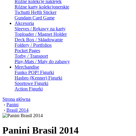
Różne kolekcje naklejek
Różne karty kolekcjonerskie
Tschutti Heftli Sticker
Gundam Card Game
Akcesoria
Sleeves / Rękawy na karty
Toploader / Magnet Holder
Deck Box / Składowanie
Foldery / Portfolios
Pocket Pages
Torby / Transport
Play-Mats / Maty do zabawy
Merchandise
Funko POP! Figurki
Hasbro (Kenner) Figurki
Sportowe Figurki
Action Figurki
Strona główna
›
Panini
›
Brasil 2014
Panini Brasil 2014