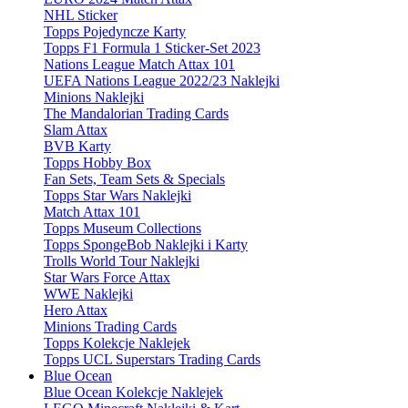
NHL Sticker
Topps Pojedyncze Karty
Topps F1 Formula 1 Sticker-Set 2023
Nations League Match Attax 101
UEFA Nations League 2022/23 Naklejki
Minions Naklejki
The Mandalorian Trading Cards
Slam Attax
BVB Karty
Topps Hobby Box
Fan Sets, Team Sets & Specials
Topps Star Wars Naklejki
Match Attax 101
Topps Museum Collections
Topps SpongeBob Naklejki i Karty
Trolls World Tour Naklejki
Star Wars Force Attax
WWE Naklejki
Hero Attax
Minions Trading Cards
Topps Kolekcje Naklejek
Topps UCL Superstars Trading Cards
Blue Ocean
Blue Ocean Kolekcje Naklejek