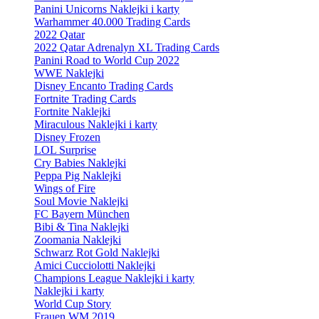
Panini Unicorns Naklejki i karty
Warhammer 40.000 Trading Cards
2022 Qatar
2022 Qatar Adrenalyn XL Trading Cards
Panini Road to World Cup 2022
WWE Naklejki
Disney Encanto Trading Cards
Fortnite Trading Cards
Fortnite Naklejki
Miraculous Naklejki i karty
Disney Frozen
LOL Surprise
Cry Babies Naklejki
Peppa Pig Naklejki
Wings of Fire
Soul Movie Naklejki
FC Bayern München
Bibi & Tina Naklejki
Zoomania Naklejki
Schwarz Rot Gold Naklejki
Amici Cucciolotti Naklejki
Champions League Naklejki i karty
Naklejki i karty
World Cup Story
Frauen WM 2019