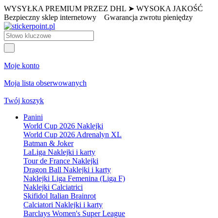
WYSYŁKA PREMIUM PRZEZ DHL ➤ WYSOKA JAKOŚĆ
Bezpieczny sklep internetowy
Gwarancja zwrotu pieniędzy
Moje konto
Moja lista obserwowanych
Twój koszyk
Panini
World Cup 2026 Naklejki
World Cup 2026 Adrenalyn XL
Batman & Joker
LaLiga Naklejki i karty
Tour de France Naklejki
Dragon Ball Naklejki i karty
Naklejki Liga Femenina (Liga F)
Naklejki Calciatrici
Skifidol Italian Brainrot
Calciatori Naklejki i karty
Barclays Women's Super League