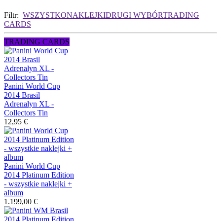
Filtr:
WSZYSTKO
NAKLEJKI
DRUGI WYBÓR
TRADING
CARDS
TRADING CARDS
Panini World Cup
2014 Brasil
Adrenalyn XL -
Collectors Tin
12,95 €
Panini World Cup
2014 Platinum Edition
- wszystkie naklejki +
album
1.199,00 €