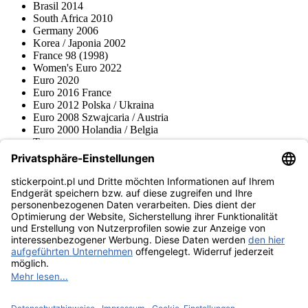
Brasil 2014
South Africa 2010
Germany 2006
Korea / Japonia 2002
France 98 (1998)
Women's Euro 2022
Euro 2020
Euro 2016 France
Euro 2012 Polska / Ukraina
Euro 2008 Szwajcaria / Austria
Euro 2000 Holandia / Belgia
Topps
Blue Ocean
Pokémon
Różne serie
Akcesoria
Merchandise
Muzeum produktów
stickerpoint.pl
Nadruk
Ochrona danych
AGB
Zasady anulowania rezerwacji i wzór
Odstąpienie od
formularza anulowania rezerwacji
umowy
Dostępność cyfrowa sklepu
Kontakt
Informacje
Wysyłka i dostawa
Informacje na temat prawa dotyczącego