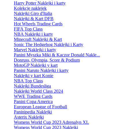
Harry Potter Naklejki i karty
Kolekcje naklejek
Naklejki Giro d'Italia
Naklejki & Kart DFB
Hot Wheels Trading Cards
FIFA Top Class
NBA Naklejki i karty
Minecraft Naklejki & Kart
Sonic The Hedgehog Naklejki i Karty
Marvel Naklejki i karty
Panini Myszka Miki & Kaczor Donald Nakle...
Donruss, Olympia, Score & Podium
MotoGP Naklejki y kart
Panini Naruto Naklejki i karty
Naklejki y kart Konie
NBA Top Class
Naklejki Bundesliga
Naklejki World Class 2024
WWE Trading Cards
Panini Copa America
European League of Football
Paninipedia Naklejki
Asterix Naklejki
Womens World Cup 2023 Adrenalyn XL
Womens World Cup 2023 Naklejki