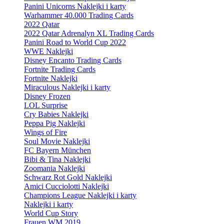
Panini Unicorns Naklejki i karty
Warhammer 40.000 Trading Cards
2022 Qatar
2022 Qatar Adrenalyn XL Trading Cards
Panini Road to World Cup 2022
WWE Naklejki
Disney Encanto Trading Cards
Fortnite Trading Cards
Fortnite Naklejki
Miraculous Naklejki i karty
Disney Frozen
LOL Surprise
Cry Babies Naklejki
Peppa Pig Naklejki
Wings of Fire
Soul Movie Naklejki
FC Bayern München
Bibi & Tina Naklejki
Zoomania Naklejki
Schwarz Rot Gold Naklejki
Amici Cucciolotti Naklejki
Champions League Naklejki i karty
Naklejki i karty
World Cup Story
Frauen WM 2019