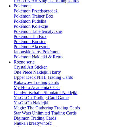
LEGO Nexo Knights Trading Cards
Pokémon
Pokémon Przedsprzedaż
Pokémon Trainer Box
Pokémon Pudełka
Pokémon Kolekcje
Pokémon Talie tematyczne
Pokémon Tin Box
Pokémon Booster
Pokémon Akcesoria
Japońskie karty Pokémon
Pokémon Naklejki & Retro
Różne serie
Crystal Art Sticker
One Piece Naklejki i karty
Upper Deck NHL Trading Cards
Kakawow Trading Cards
My Hero Academia CCG
Landwirtschafts-Simulator Naklejki
Yu-Gi-Oh Trading Card Game
Yu-Gi-Oh Naklejki
Magic: The Gathering Trading Cards
Star Wars Unlimited Trading Cards
Digimon Trading Cards
Nauka i kreatywność