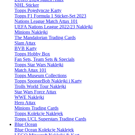
NHL Sticker
Topps Pojedyncze Karty
Topps F1 Formula 1 Sticker-Set 2023
Nations League Match Attax 101
UEFA Nations League 2022/23 Naklejki
Minions Naklejki
The Mandalorian Trading Cards
Slam Attax
BVB Karty
Topps Hobby Box
Fan Sets, Team Sets & Specials
Topps Star Wars Naklejki
Match Attax 101
Topps Museum Collections
Topps SpongeBob Naklejki i Karty
Trolls World Tour Naklejki
Star Wars Force Attax
WWE Naklejki
Hero Attax
Minions Trading Cards
Topps Kolekcje Naklejek
Topps UCL Superstars Trading Cards
Blue Ocean
Blue Ocean Kolekcje Naklejek