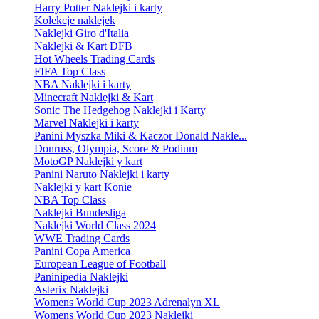
Harry Potter Naklejki i karty
Kolekcje naklejek
Naklejki Giro d'Italia
Naklejki & Kart DFB
Hot Wheels Trading Cards
FIFA Top Class
NBA Naklejki i karty
Minecraft Naklejki & Kart
Sonic The Hedgehog Naklejki i Karty
Marvel Naklejki i karty
Panini Myszka Miki & Kaczor Donald Nakle...
Donruss, Olympia, Score & Podium
MotoGP Naklejki y kart
Panini Naruto Naklejki i karty
Naklejki y kart Konie
NBA Top Class
Naklejki Bundesliga
Naklejki World Class 2024
WWE Trading Cards
Panini Copa America
European League of Football
Paninipedia Naklejki
Asterix Naklejki
Womens World Cup 2023 Adrenalyn XL
Womens World Cup 2023 Naklejki