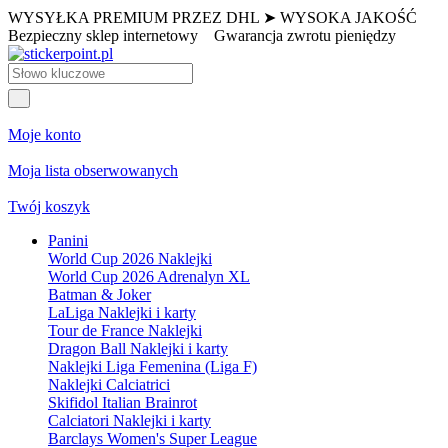
WYSYŁKA PREMIUM PRZEZ DHL ➤ WYSOKA JAKOŚĆ
Bezpieczny sklep internetowy
Gwarancja zwrotu pieniędzy
Moje konto
Moja lista obserwowanych
Twój koszyk
Panini
World Cup 2026 Naklejki
World Cup 2026 Adrenalyn XL
Batman & Joker
LaLiga Naklejki i karty
Tour de France Naklejki
Dragon Ball Naklejki i karty
Naklejki Liga Femenina (Liga F)
Naklejki Calciatrici
Skifidol Italian Brainrot
Calciatori Naklejki i karty
Barclays Women's Super League