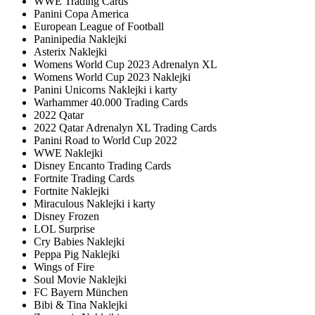
WWE Trading Cards
Panini Copa America
European League of Football
Paninipedia Naklejki
Asterix Naklejki
Womens World Cup 2023 Adrenalyn XL
Womens World Cup 2023 Naklejki
Panini Unicorns Naklejki i karty
Warhammer 40.000 Trading Cards
2022 Qatar
2022 Qatar Adrenalyn XL Trading Cards
Panini Road to World Cup 2022
WWE Naklejki
Disney Encanto Trading Cards
Fortnite Trading Cards
Fortnite Naklejki
Miraculous Naklejki i karty
Disney Frozen
LOL Surprise
Cry Babies Naklejki
Peppa Pig Naklejki
Wings of Fire
Soul Movie Naklejki
FC Bayern München
Bibi & Tina Naklejki