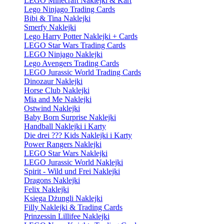
LEGO Minecraft Naklejki & Kart
Lego Ninjago Trading Cards
Bibi & Tina Naklejki
Smerfy Naklejki
Lego Harry Potter Naklejki + Cards
LEGO Star Wars Trading Cards
LEGO Ninjago Naklejki
Lego Avengers Trading Cards
LEGO Jurassic World Trading Cards
Dinozaur Naklejki
Horse Club Naklejki
Mia and Me Naklejki
Ostwind Naklejki
Baby Born Surprise Naklejki
Handball Naklejki i Karty
Die drei ??? Kids Naklejki i Karty
Power Rangers Naklejki
LEGO Star Wars Naklejki
LEGO Jurassic World Naklejki
Spirit - Wild und Frei Naklejki
Dragons Naklejki
Felix Naklejki
Księga Dżungli Naklejki
Filly Naklejki & Trading Cards
Prinzessin Lillifee Naklejki