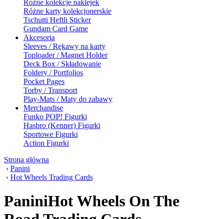
Różne kolekcje naklejek
Różne karty kolekcjonerskie
Tschutti Heftli Sticker
Gundam Card Game
Akcesoria
Sleeves / Rękawy na karty
Toploader / Magnet Holder
Deck Box / Składowanie
Foldery / Portfolios
Pocket Pages
Torby / Transport
Play-Mats / Maty do zabawy
Merchandise
Funko POP! Figurki
Hasbro (Kenner) Figurki
Sportowe Figurki
Action Figurki
Strona główna
›
Panini
›
Hot Wheels Trading Cards
PaniniHot Wheels On The