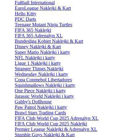
Fußball International
EuroLeague Naklejki & Kart
Hello Kitty
PDC Darts
Teenage Mutant Ninja Turtles
FIFA 365 Naklejki
FIFA 365 Adrenalyn XL
Bundesliga Kobiet Naklejki & Kart
Disney Naklejki & Kart
Super Mario Naklejki i karty
NFL Naklejki i karty
Ligue 1 Naklejki i karty
Stranger Things Naklejki
Wednesday Naklejki i karty
Copa Conmebol Libertadores
Squishmallows Naklejki i karty
One Piece Naklejki i karty
Jurassic World Naklejki i karty
Gabby's Dollhouse
Paw Patrol Naklejki i karty
Brawl Stars Trading Cards
FIFA Club World Cup 2025 Adrenalyn XL
FIFA Club World Cup 2025 Naklejki
Premier League Naklejki & Adrenalyn XL
Stumble Guys Naklejki & Kart