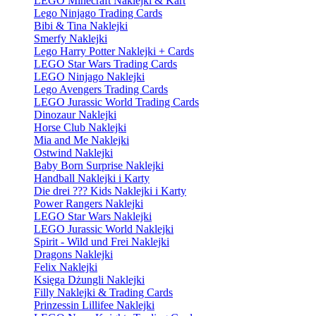
LEGO Minecraft Naklejki & Kart
Lego Ninjago Trading Cards
Bibi & Tina Naklejki
Smerfy Naklejki
Lego Harry Potter Naklejki + Cards
LEGO Star Wars Trading Cards
LEGO Ninjago Naklejki
Lego Avengers Trading Cards
LEGO Jurassic World Trading Cards
Dinozaur Naklejki
Horse Club Naklejki
Mia and Me Naklejki
Ostwind Naklejki
Baby Born Surprise Naklejki
Handball Naklejki i Karty
Die drei ??? Kids Naklejki i Karty
Power Rangers Naklejki
LEGO Star Wars Naklejki
LEGO Jurassic World Naklejki
Spirit - Wild und Frei Naklejki
Dragons Naklejki
Felix Naklejki
Księga Dżungli Naklejki
Filly Naklejki & Trading Cards
Prinzessin Lillifee Naklejki