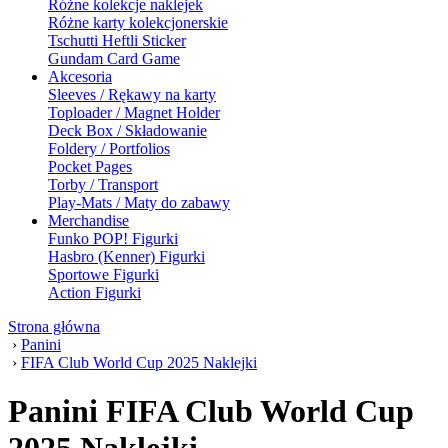
Różne kolekcje naklejek
Różne karty kolekcjonerskie
Tschutti Heftli Sticker
Gundam Card Game
Akcesoria
Sleeves / Rękawy na karty
Toploader / Magnet Holder
Deck Box / Składowanie
Foldery / Portfolios
Pocket Pages
Torby / Transport
Play-Mats / Maty do zabawy
Merchandise
Funko POP! Figurki
Hasbro (Kenner) Figurki
Sportowe Figurki
Action Figurki
Strona główna
›
Panini
›
FIFA Club World Cup 2025 Naklejki
Panini FIFA Club World Cup