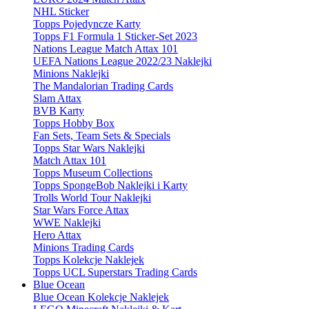
NHL Sticker
Topps Pojedyncze Karty
Topps F1 Formula 1 Sticker-Set 2023
Nations League Match Attax 101
UEFA Nations League 2022/23 Naklejki
Minions Naklejki
The Mandalorian Trading Cards
Slam Attax
BVB Karty
Topps Hobby Box
Fan Sets, Team Sets & Specials
Topps Star Wars Naklejki
Match Attax 101
Topps Museum Collections
Topps SpongeBob Naklejki i Karty
Trolls World Tour Naklejki
Star Wars Force Attax
WWE Naklejki
Hero Attax
Minions Trading Cards
Topps Kolekcje Naklejek
Topps UCL Superstars Trading Cards
Blue Ocean
Blue Ocean Kolekcje Naklejek