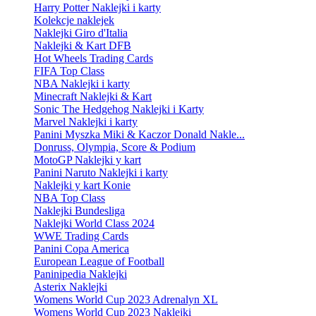
Harry Potter Naklejki i karty
Kolekcje naklejek
Naklejki Giro d'Italia
Naklejki & Kart DFB
Hot Wheels Trading Cards
FIFA Top Class
NBA Naklejki i karty
Minecraft Naklejki & Kart
Sonic The Hedgehog Naklejki i Karty
Marvel Naklejki i karty
Panini Myszka Miki & Kaczor Donald Nakle...
Donruss, Olympia, Score & Podium
MotoGP Naklejki y kart
Panini Naruto Naklejki i karty
Naklejki y kart Konie
NBA Top Class
Naklejki Bundesliga
Naklejki World Class 2024
WWE Trading Cards
Panini Copa America
European League of Football
Paninipedia Naklejki
Asterix Naklejki
Womens World Cup 2023 Adrenalyn XL
Womens World Cup 2023 Naklejki