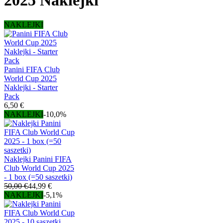
2025 Naklejki
NAKLEJKI
Panini FIFA Club
World Cup 2025
Naklejki - Starter
Pack
6,50 €
NAKLEJKI
-10,0%
Naklejki Panini FIFA
Club World Cup 2025
- 1 box (=50 saszetki)
50,00 €
44,99 €
NAKLEJKI
-5,1%