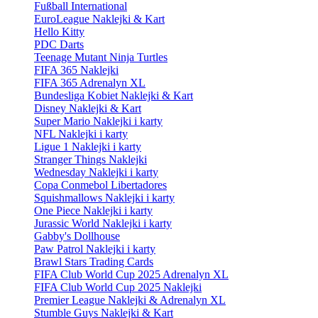
Fußball International
EuroLeague Naklejki & Kart
Hello Kitty
PDC Darts
Teenage Mutant Ninja Turtles
FIFA 365 Naklejki
FIFA 365 Adrenalyn XL
Bundesliga Kobiet Naklejki & Kart
Disney Naklejki & Kart
Super Mario Naklejki i karty
NFL Naklejki i karty
Ligue 1 Naklejki i karty
Stranger Things Naklejki
Wednesday Naklejki i karty
Copa Conmebol Libertadores
Squishmallows Naklejki i karty
One Piece Naklejki i karty
Jurassic World Naklejki i karty
Gabby's Dollhouse
Paw Patrol Naklejki i karty
Brawl Stars Trading Cards
FIFA Club World Cup 2025 Adrenalyn XL
FIFA Club World Cup 2025 Naklejki
Premier League Naklejki & Adrenalyn XL
Stumble Guys Naklejki & Kart