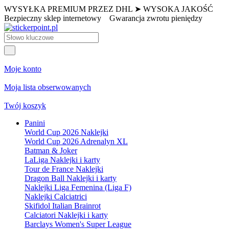
WYSYŁKA PREMIUM PRZEZ DHL ➤ WYSOKA JAKOŚĆ
Bezpieczny sklep internetowy
Gwarancja zwrotu pieniędzy
Moje konto
Moja lista obserwowanych
Twój koszyk
Panini
World Cup 2026 Naklejki
World Cup 2026 Adrenalyn XL
Batman & Joker
LaLiga Naklejki i karty
Tour de France Naklejki
Dragon Ball Naklejki i karty
Naklejki Liga Femenina (Liga F)
Naklejki Calciatrici
Skifidol Italian Brainrot
Calciatori Naklejki i karty
Barclays Women's Super League