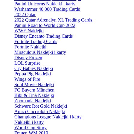
Panini Unicorns Naklejki i karty
Warhammer 40.000 Trading Cards
2022 Qatar
2022 Qatar Adrenalyn XL Trading Cards
Panini Road to World Cup 2022
WWE Naklejki
Disney Encanto Trading Cards
Fortnite Trading Cards
Fortnite Naklejki
Miraculous Naklejki i karty
Disney Frozen
LOL Surprise
Cry Babies Naklejki
Peppa Pig Naklejki
Wings of Fire
Soul Movie Naklejki
FC Bayern München
Bibi & Tina Naklejki
Zoomania Naklejki
Schwarz Rot Gold Naklejki
Amici Cucciolotti Naklejki
Champions League Naklejki i karty
Naklejki i karty
World Cup Story
Frauen WM 2019