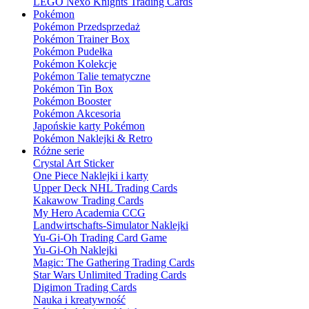
LEGO Nexo Knights Trading Cards
Pokémon
Pokémon Przedsprzedaż
Pokémon Trainer Box
Pokémon Pudełka
Pokémon Kolekcje
Pokémon Talie tematyczne
Pokémon Tin Box
Pokémon Booster
Pokémon Akcesoria
Japońskie karty Pokémon
Pokémon Naklejki & Retro
Różne serie
Crystal Art Sticker
One Piece Naklejki i karty
Upper Deck NHL Trading Cards
Kakawow Trading Cards
My Hero Academia CCG
Landwirtschafts-Simulator Naklejki
Yu-Gi-Oh Trading Card Game
Yu-Gi-Oh Naklejki
Magic: The Gathering Trading Cards
Star Wars Unlimited Trading Cards
Digimon Trading Cards
Nauka i kreatywność