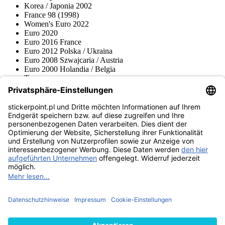
Korea / Japonia 2002
France 98 (1998)
Women's Euro 2022
Euro 2020
Euro 2016 France
Euro 2012 Polska / Ukraina
Euro 2008 Szwajcaria / Austria
Euro 2000 Holandia / Belgia
Topps
Blue Ocean
Pokémon
Różne serie
Akcesoria
Merchandise
Muzeum produktów
stickerpoint.pl
Nadruk
Ochrona danych
AGB
Zasady anulowania rezerwacji i wzór
Odstąpienie od
formularza anulowania rezerwacji
umowy
Dostępność cyfrowa sklepu
Kontakt
Informacje
Wysyłka i dostawa
Informacje na temat prawa dotyczącego
baterii
Muzeum produktów
Metody płatności