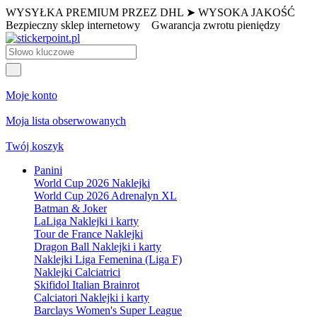
WYSYŁKA PREMIUM PRZEZ DHL ➤ WYSOKA JAKOŚĆ
Bezpieczny sklep internetowy
Gwarancja zwrotu pieniędzy
Moje konto
Moja lista obserwowanych
Twój koszyk
Panini
World Cup 2026 Naklejki
World Cup 2026 Adrenalyn XL
Batman & Joker
LaLiga Naklejki i karty
Tour de France Naklejki
Dragon Ball Naklejki i karty
Naklejki Liga Femenina (Liga F)
Naklejki Calciatrici
Skifidol Italian Brainrot
Calciatori Naklejki i karty
Barclays Women's Super League