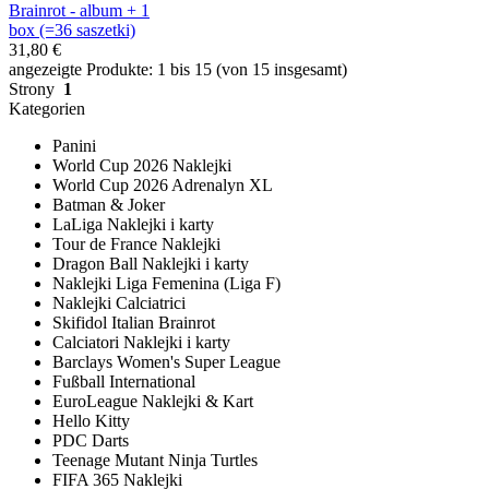
Brainrot - album + 1
box (=36 saszetki)
31,80 €
angezeigte Produkte: 1 bis 15 (von 15 insgesamt)
Strony
1
Kategorien
Panini
World Cup 2026 Naklejki
World Cup 2026 Adrenalyn XL
Batman & Joker
LaLiga Naklejki i karty
Tour de France Naklejki
Dragon Ball Naklejki i karty
Naklejki Liga Femenina (Liga F)
Naklejki Calciatrici
Skifidol Italian Brainrot
Calciatori Naklejki i karty
Barclays Women's Super League
Fußball International
EuroLeague Naklejki & Kart
Hello Kitty
PDC Darts
Teenage Mutant Ninja Turtles
FIFA 365 Naklejki