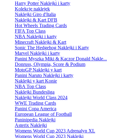
Harry Potter Naklejki i karty
Kolekcje naklejek
Naklejki Giro d'Italia
Naklejki & Kart DFB
Hot Wheels Trading Cards
FIFA Top Class
NBA Naklejki i karty
Minecraft Naklejki & Kart
Sonic The Hedgehog Naklejki i Karty
Marvel Naklejki i karty
Panini Myszka Miki & Kaczor Donald Nakle...
Donruss, Olympia, Score & Podium
MotoGP Naklejki y kart
Panini Naruto Naklejki i karty
Naklejki y kart Konie
NBA Top Class
Naklejki Bundesliga
Naklejki World Class 2024
WWE Trading Cards
Panini Copa America
European League of Football
Paninipedia Naklejki
Asterix Naklejki
Womens World Cup 2023 Adrenalyn XL
Womens World Cup 2023 Naklejki