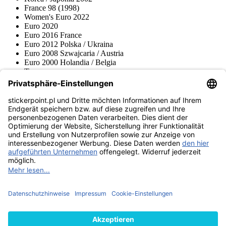
France 98 (1998)
Women's Euro 2022
Euro 2020
Euro 2016 France
Euro 2012 Polska / Ukraina
Euro 2008 Szwajcaria / Austria
Euro 2000 Holandia / Belgia
Topps
Blue Ocean
Pokémon
Różne serie
Akcesoria
Merchandise
Muzeum produktów
stickerpoint.pl
Nadruk
Ochrona danych
AGB
Zasady anulowania rezerwacji i wzór
Odstąpienie od
formularza anulowania rezerwacji
umowy
Dostępność cyfrowa sklepu
Kontakt
Informacje
Wysyłka i dostawa
Informacje na temat prawa dotyczącego
baterii
Muzeum produktów
Metody płatności
Wysyłamy z