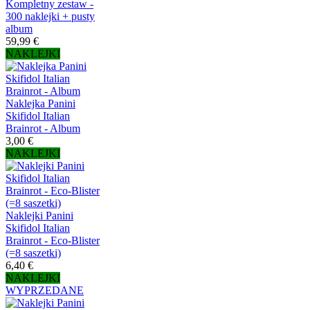
Kompletny zestaw -
300 naklejki + pusty
album
59,99 €
NAKLEJKI
Naklejka Panini
Skifidol Italian
Brainrot - Album
3,00 €
NAKLEJKI
Naklejki Panini
Skifidol Italian
Brainrot - Eco-Blister
(=8 saszetki)
6,40 €
NAKLEJKI
WYPRZEDANE