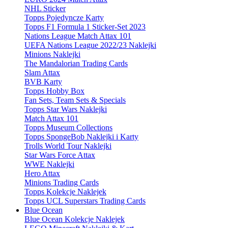
NHL Sticker
Topps Pojedyncze Karty
Topps F1 Formula 1 Sticker-Set 2023
Nations League Match Attax 101
UEFA Nations League 2022/23 Naklejki
Minions Naklejki
The Mandalorian Trading Cards
Slam Attax
BVB Karty
Topps Hobby Box
Fan Sets, Team Sets & Specials
Topps Star Wars Naklejki
Match Attax 101
Topps Museum Collections
Topps SpongeBob Naklejki i Karty
Trolls World Tour Naklejki
Star Wars Force Attax
WWE Naklejki
Hero Attax
Minions Trading Cards
Topps Kolekcje Naklejek
Topps UCL Superstars Trading Cards
Blue Ocean
Blue Ocean Kolekcje Naklejek