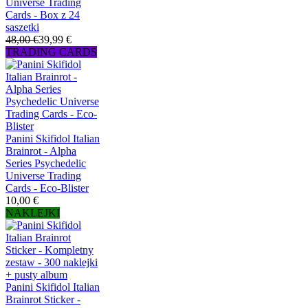
Universe Trading
Cards - Box z 24
saszetki
48,00 €
39,99 €
TRADING CARDS
Panini Skifidol Italian
Brainrot - Alpha
Series Psychedelic
Universe Trading
Cards - Eco-Blister
10,00 €
NAKLEJKI
Panini Skifidol Italian
Brainrot Sticker -