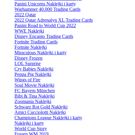
Panini Unicorns Naklejki i karty
Warhammer 40.000 Trading Cards
2022 Qatar
2022 Qatar Adrenalyn XL Trading Cards
Panini Road to World Cup 2022
WWE Naklejki
Disney Encanto Trading Cards
Fortnite Trading Cards
Fortnite Naklejki
Miraculous Naklejki i karty
Disney Frozen
LOL Surprise
Cry Babies Naklejki
Peppa Pig Naklejki
Wings of Fire
Soul Movie Naklejki
FC Bayern München
Bibi & Tina Naklejki
Zoomania Naklejki
Schwarz Rot Gold Naklejki
Amici Cucciolotti Naklejki
Champions League Naklejki i karty
Naklejki i karty
World Cup Story
Frauen WM 2019