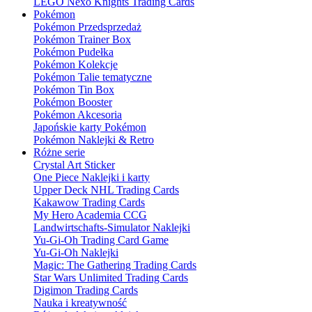
LEGO Nexo Knights Trading Cards
Pokémon
Pokémon Przedsprzedaż
Pokémon Trainer Box
Pokémon Pudełka
Pokémon Kolekcje
Pokémon Talie tematyczne
Pokémon Tin Box
Pokémon Booster
Pokémon Akcesoria
Japońskie karty Pokémon
Pokémon Naklejki & Retro
Różne serie
Crystal Art Sticker
One Piece Naklejki i karty
Upper Deck NHL Trading Cards
Kakawow Trading Cards
My Hero Academia CCG
Landwirtschafts-Simulator Naklejki
Yu-Gi-Oh Trading Card Game
Yu-Gi-Oh Naklejki
Magic: The Gathering Trading Cards
Star Wars Unlimited Trading Cards
Digimon Trading Cards
Nauka i kreatywność