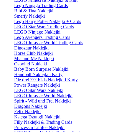
LEGO Minecraft Naklejki & Kart
Lego Ninjago Trading Cards
Bibi & Tina Naklejki
Smerfy Naklejki
Lego Harry Potter Naklejki + Cards
LEGO Star Wars Trading Cards
LEGO Ninjago Naklejki
Lego Avengers Trading Cards
LEGO Jurassic World Trading Cards
Dinozaur Naklejki
Horse Club Naklejki
Mia and Me Naklejki
Ostwind Naklejki
Baby Born Surprise Naklejki
Handball Naklejki i Karty
Die drei ??? Kids Naklejki i Karty
Power Rangers Naklejki
LEGO Star Wars Naklejki
LEGO Jurassic World Naklejki
Spirit - Wild und Frei Naklejki
Dragons Naklejki
Felix Naklejki
Księga Dżungli Naklejki
Filly Naklejki & Trading Cards
Prinzessin Lillifee Naklejki