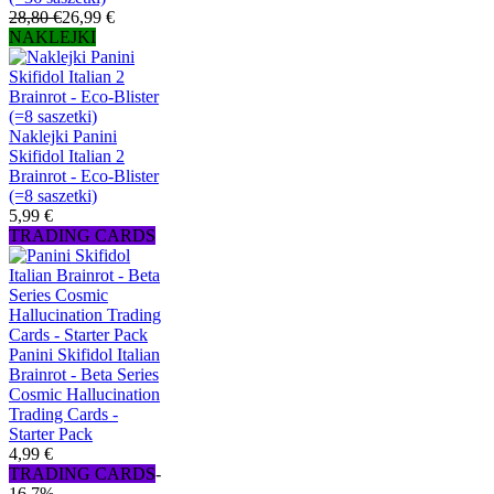
28,80 €
26,99 €
NAKLEJKI
Naklejki Panini
Skifidol Italian 2
Brainrot - Eco-Blister
(=8 saszetki)
5,99 €
TRADING CARDS
Panini Skifidol Italian
Brainrot - Beta Series
Cosmic Hallucination
Trading Cards -
Starter Pack
4,99 €
TRADING CARDS
-
16,7%