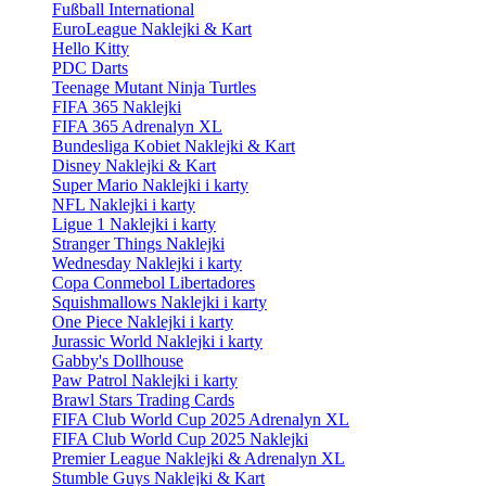
Fußball International
EuroLeague Naklejki & Kart
Hello Kitty
PDC Darts
Teenage Mutant Ninja Turtles
FIFA 365 Naklejki
FIFA 365 Adrenalyn XL
Bundesliga Kobiet Naklejki & Kart
Disney Naklejki & Kart
Super Mario Naklejki i karty
NFL Naklejki i karty
Ligue 1 Naklejki i karty
Stranger Things Naklejki
Wednesday Naklejki i karty
Copa Conmebol Libertadores
Squishmallows Naklejki i karty
One Piece Naklejki i karty
Jurassic World Naklejki i karty
Gabby's Dollhouse
Paw Patrol Naklejki i karty
Brawl Stars Trading Cards
FIFA Club World Cup 2025 Adrenalyn XL
FIFA Club World Cup 2025 Naklejki
Premier League Naklejki & Adrenalyn XL
Stumble Guys Naklejki & Kart