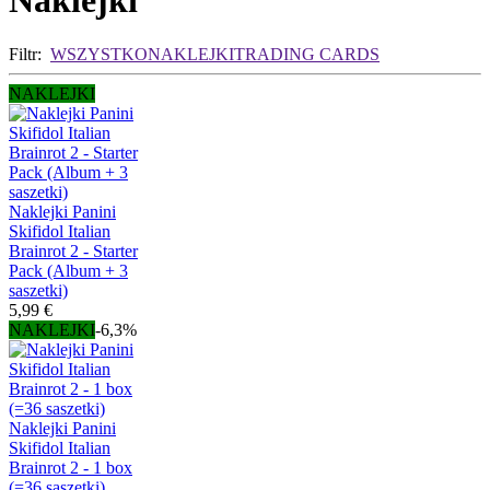
Naklejki
Filtr:
WSZYSTKO
NAKLEJKI
TRADING CARDS
NAKLEJKI
Naklejki Panini
Skifidol Italian
Brainrot 2 - Starter
Pack (Album + 3
saszetki)
5,99 €
NAKLEJKI
-6,3%
Naklejki Panini
Skifidol Italian
Brainrot 2 - 1 box
(=36 saszetki)