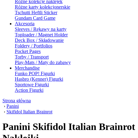
Różne kolekcje naklejek
Różne karty kolekcjonerskie
Tschutti Heftli Sticker
Gundam Card Game
Akcesoria
Sleeves / Rękawy na karty
Toploader / Magnet Holder
Deck Box / Składowanie
Foldery / Portfolios
Pocket Pages
Torby / Transport
Play-Mats / Maty do zabawy
Merchandise
Funko POP! Figurki
Hasbro (Kenner) Figurki
Sportowe Figurki
Action Figurki
Strona główna
›
Panini
›
Skifidol Italian Brainrot
Panini Skifidol Italian Brainrot